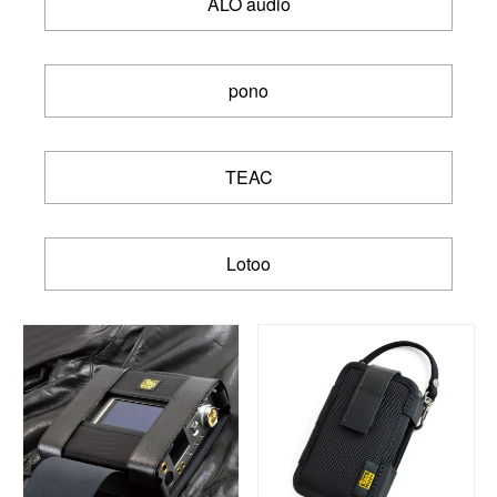
ALO audio
pono
TEAC
Lotoo