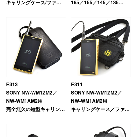
キャリングケース/ファス
165／155／145／135
ナー
（サブフラップ付きの穴あ
きフラップ仕様）
E313
E311
SONY NW-WM1ZM2／
SONY NW-WM1ZM2／
NW-WM1AM2用
NW-WM1AM2用
完全無欠の縦型キャリング
キャリングケース／ファス
ケース
ナー
SONY NW-WM1ZM2／