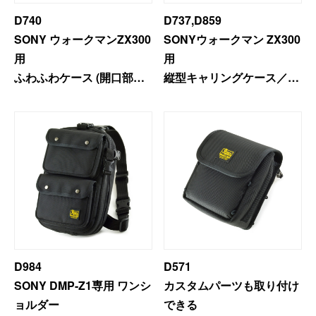
D740
D737,D859
SONY ウォークマンZX300
SONYウォークマン ZX300
用
用
ふわふわケース (開口部ス
縦型キャリングケース／
トッパー付き）
Type-A ＜プレミアムモデ
ル＞
D984
D571
SONY DMP-Z1専用 ワンシ
カスタムパーツも取り付け
ョルダー
できる