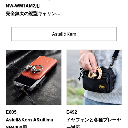
NW-WM1AM2用
完全無欠の縦型キャリング
ケース
E313専用ふわふわイヤフ
Astell&Kern
ォンケース
E605
E492
Astell&Kern A&ultima
イヤフォンと各種プレーヤ
SP4000用
ー対応