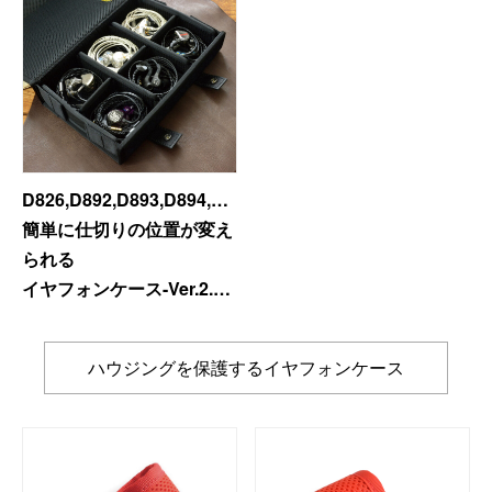
Canon
Nikon
OLYMPUS
Panasonic
RICOH
Other
D826,D892,D893,D894,D895,D896,D897,D898,D899
Case
簡単に仕切りの位置が変え
予備バッテリー／電源ケース
られる
ボトルホルダー／傘ケース
イヤフォンケース-Ver.2.0
電子タバコ／タバコケース
(12個用/8個用/6個用/4個
ポーチ
用/3個用/2個用/1個用)
その他ケース
ハウジングを保護するイヤフォンケース
生産終了商品一覧
＜オーダーメイド生産可能＞