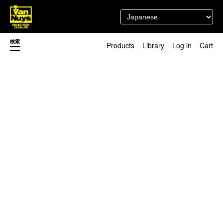
検索
Products
Library
Log in
Cart
渋谷店
新着／最近発売の新商品
徳島店
レディースショップ
Pick up
即納ショップ
訳あり＆アウトレットShop
マスク関連商品
ブランドストーリー
カスタマイズ
スタッフブログ
新商品（BackNumber）
時計ホルダー
閉じる
VN301
カスタムバッグ
デジアナ格納庫
FreeFree トート
ちょっとミリタリー