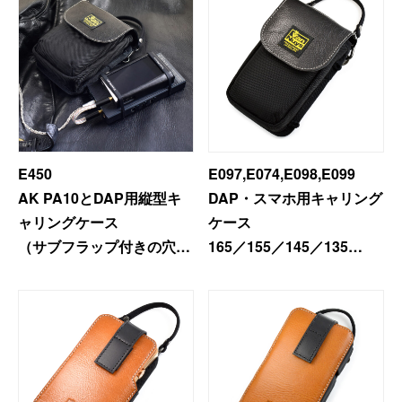
E450
E097,E074,E098,E099
AK PA10とDAP用縦型キ
DAP・スマホ用キャリング
ャリングケース
ケース
（サブフラップ付きの穴あ
165／155／145／135
きフラップ仕様）
（サブフラップ付きの穴あ
きフラップ仕様）