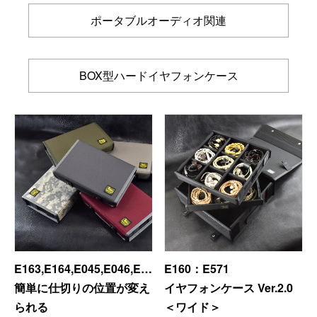
サブバッグ／ウエストバッグ
ポータブルオーディオ関連
バッグインバッグ
トートバッグ
ボストンバッグ
カメラバッグ
BOX型ハードイヤフォンケース
Other
財布／カード、コインケース
財布以外の革製品
ステーショナリー
便利なアタッチメント／パーツ
ショルダーベルト／パット
ストラップ／ネックストラップ
カメラ用ストラップ
キーケース／キーホルダー
E163,E164,E045,E046,E047,E048,E049,E501,E502
E160：E571
スマートキーケース
簡単に仕切りの位置が変え
イヤフォンケース Ver.2.0
車／自転車／バイク
られる
＜ワイド＞