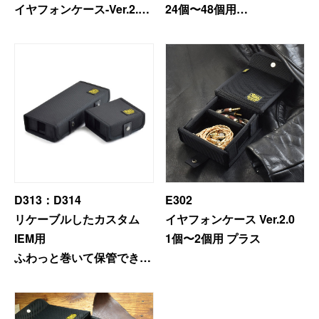
イヤフォンケース-Ver.2.0
24個〜48個用
スマートフォンケース
＜ワイド＞
ハイエンドプレミアム
（12個用/8個用/6個用/4個
イヤフォン空母
iPhone17 Pro Max／iPhone17 Pro／iPhone17
用
iPhone16 Pro Max／iPhone15 Pro Max／iPhone14 Pro Max
iPhone16 Pro／iPhone15 Pro／iPhone14 Pro／iPhone16／
3個用/2個用/1個用）
iPhone15
Galaxy
XPERIA
Other
PC／タブレットケース
D313：D314
E302
リケーブルしたカスタム
イヤフォンケース Ver.2.0
iPad
IEM用
1個〜2個用 プラス
MacBook
ふわっと巻いて保管できる
イヤフォンケース
デジカメケース
1個～2個用／2個～4個用
SONY