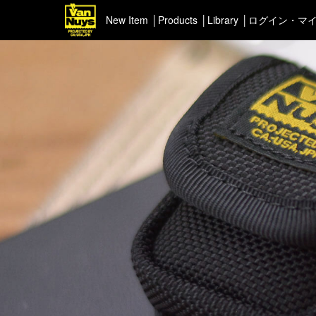
New Item
Products
Library
ログイン・マ
＜Pick up＞
＜ポー
ハイエンドシリーズ
イヤフ
ライトネスシリーズ
カスタマイズ
新商品（BackNumber）
時計ホルダー
VN301
カスタムバッグ
デジアナ格納庫
FreeFree トート
ちょっとミリタリー
カスタムパーツ
コピーノート
ふわふわケース