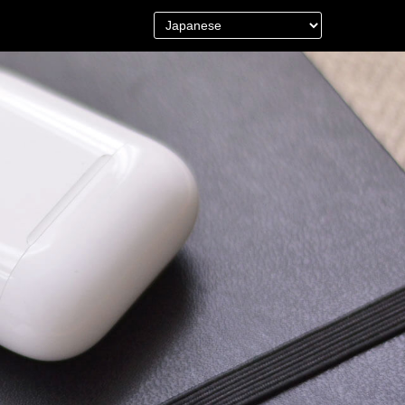
＜Other＞
財布／カード、コインケース
財布以外の革製品
ステーショナリー
便利なアタッチメント／パーツ
グ
ショルダーベルト／パット
ストラップ／ネックストラップ
カメラ用ストラップ
キーケース／キーホルダー
スマートキーケース
車／自転車／バイク
マスク関連商品