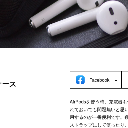
C／タブレットケース＞
＜デジカメケース＞
iPad
SONY
MacBook
Canon
Nikon
OLYMPUS
Panasonic
RICOH
Other
Facebook
ケース
AirPodsを使う時、充電
れておいても問題無いと思
用するのが一番便利です。
ストラップにして使ったり