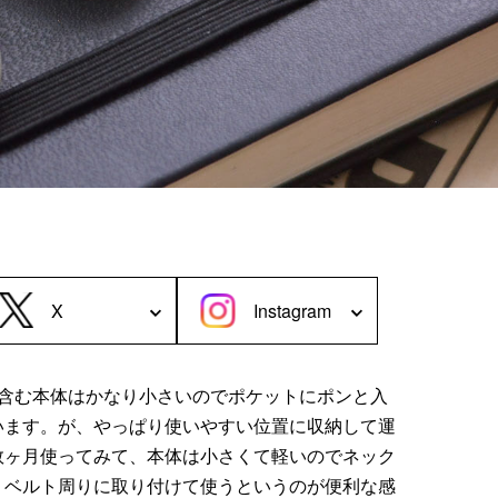
＜Case＞
予備バッテリー／電源ケース
ボトルホルダー／傘ケース
電子タバコ／タバコケース
ポーチ
その他ケース
X
Instagram
器も含む本体はかなり小さいのでポケットにポンと入
います。が、やっぱり使いやすい位置に収納して運
数ヶ月使ってみて、本体は小さくて軽いのでネック
、ベルト周りに取り付けて使うというのが便利な感