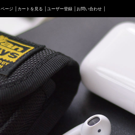
イページ
カートを見る
ユーザー登録
お問い合わせ
タブルオーディオケース＞
渋谷店
＜Bag＞
徳島店
ォンケース など／汎用
ビジネスバッグ
レディースショップ
Astell&Kern
リュック／バックパック
即納ショップ
SONY
ショルダーバッグ
訳あり＆アウトレットShop
Cayin
斜めがけショルダーバッグ
ブランドストーリー
Other
サブバッグ／ウエストバッ
スタッフブログ
バッグインバッグ
トートバッグ
ボストンバッグ
カメラバッグ