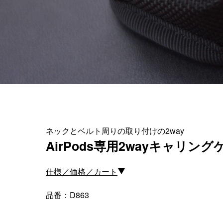
＜スマートフォンケース＞
＜P
iPhone17 Pro Max／iPhone17 Pro
／iPhone17
iPhone16 Pro Max／iPhone15 Pro
Max／iPhone14 Pro Max
iPhone16 Pro／iPhone15 Pro／
iPhone14 Pro／iPhone16／
ネックとベルト周りの取り付けの2way
iPhone15
AirPods専用2wayキャリング
Galaxy
XPERIA
仕様／価格／カート
Other
品番：D863