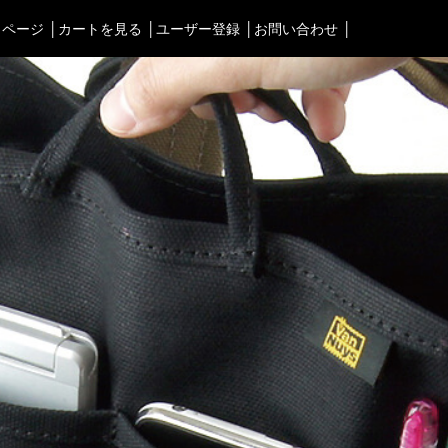
イページ
カートを見る
ユーザー登録
お問い合わせ
タブルオーディオケース＞
渋谷店
＜Bag＞
徳島店
ォンケース など／汎用
ビジネスバッグ
レディースショップ
Astell&Kern
リュック／バックパック
即納ショップ
SONY
ショルダーバッグ
訳あり＆アウトレットShop
Cayin
斜めがけショルダーバッグ
ブランドストーリー
Other
サブバッグ／ウエストバッ
スタッフブログ
バッグインバッグ
トートバッグ
ボストンバッグ
カメラバッグ