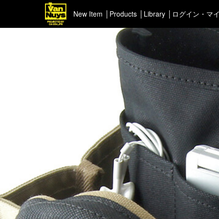
New Item
Products
Library
ログイン・マ
＜Pick up＞
＜ポー
ハイエンドシリーズ
イヤフ
ライトネスシリーズ
カスタマイズ
新商品（BackNumber）
時計ホルダー
VN301
カスタムバッグ
デジアナ格納庫
FreeFree トート
ちょっとミリタリー
カスタムパーツ
コピーノート
ふわふわケース