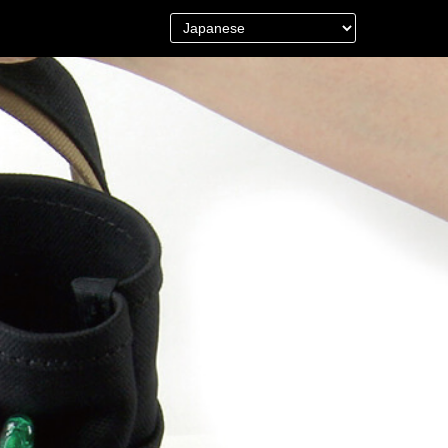
＜Other＞
財布／カード、コインケース
財布以外の革製品
ステーショナリー
便利なアタッチメント／パーツ
グ
ショルダーベルト／パット
ストラップ／ネックストラップ
カメラ用ストラップ
キーケース／キーホルダー
スマートキーケース
車／自転車／バイク
マスク関連商品