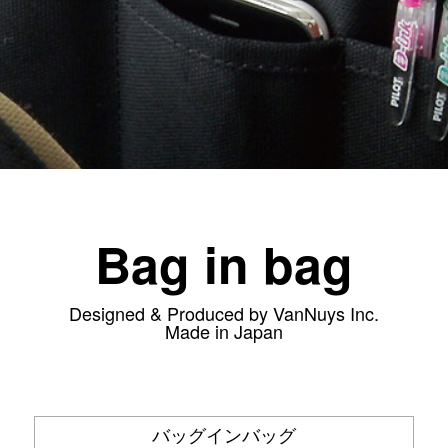
C／タブレットケース＞
＜デジカメケース＞
iPad
SONY
MacBook
Canon
Nikon
OLYMPUS
Panasonic
RICOH
Bag in bag
Other
Designed & Produced by VanNuys Inc.
Made in Japan
バッグインバッグ