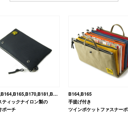
B161,B164,B165,B170,B181,B182
B164,B165
スティックナイロン製の
手提げ付き
けポーチ
ツインポケットファスナーポ