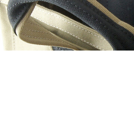
＜スマートフォンケース＞
＜P
iPhone17 Pro Max／iPhone17 Pro
／iPhone17
iPhone16 Pro Max／iPhone15 Pro
Max／iPhone14 Pro Max
iPhone16 Pro／iPhone15 Pro／
iPhone14 Pro／iPhone16／
iPhone15
Galaxy
XPERIA
Other