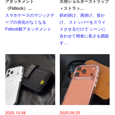
アタッチメント
ホ用ショルダーストラップ
（Fidlock）…
＜ストラッ…
スマホケースのマジックテ
斜め掛け、肩掛け、首か
ープの劣化がなくなる
け、 ストッパーをスライ
Fidlock製アタッチメント
ドさせるだけで シーンに
合わせて簡単に長さを調節
す…
2025.10.08
2025.09.25