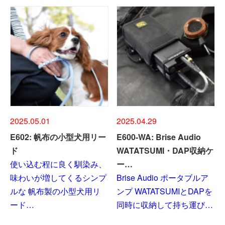
2025.05.01
2025.04.29
E602: 帆布の小型犬用リー
E600-WA: Brise Audio
ド
WATATSUMI・DAP収納ケ
使い込む程に良く馴染み、
ー…
味わいが増してくるシンプ
Brise Audio ポータブルア
ルな 帆布製の小型犬用リ
ンプ WATATSUMIとDAPを
ード…
同時に収納して持ち運び…