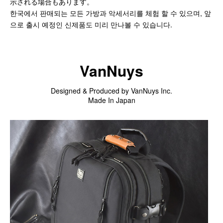
示される場合もあります。
한국에서 판매되는 모든 가방과 악세서리를 체험 할 수 있으며, 앞
スマートフォンケース
으로 출시 예정인 신제품도 미리 만나볼 수 있습니다.
iPhone17 Pro Max／iPhone17 Pro／iPhone17
iPhone16 Pro Max／iPhone15 Pro Max／iPhone14 Pro Max
iPhone16 Pro／iPhone15 Pro／iPhone14 Pro／iPhone16／
VanNuys
iPhone15
Galaxy
Designed & Produced by VanNuys Inc.
XPERIA
Made In Japan
Other
PC／タブレットケース
iPad
MacBook
デジカメケース
SONY