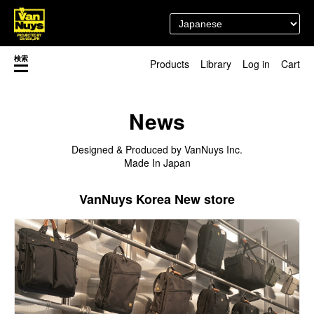
検索
Products
Library
Log in
Cart
渋谷店
新着／最近発売の新商品
徳島店
News
レディースショップ
Pick up
即納ショップ
Designed & Produced by VanNuys Inc.
訳あり＆アウトレットShop
Made In Japan
マスク関連商品
ブランドストーリー
カスタマイズ
スタッフブログ
VanNuys Korea New store
新商品（BackNumber）
時計ホルダー
閉じる
VN301
カスタムバッグ
デジアナ格納庫
FreeFree トート
ちょっとミリタリー