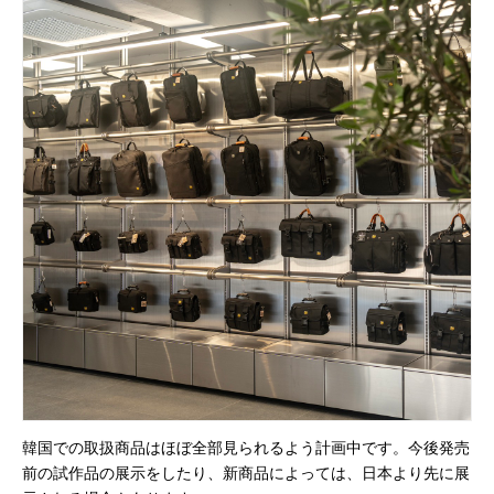
サブバッグ／ウエストバッグ
バッグインバッグ
トートバッグ
ボストンバッグ
カメラバッグ
Other
財布／カード、コインケース
財布以外の革製品
ステーショナリー
便利なアタッチメント／パーツ
ショルダーベルト／パット
ストラップ／ネックストラップ
カメラ用ストラップ
キーケース／キーホルダー
スマートキーケース
韓国での取扱商品はほぼ全部見られるよう計画中です。今後発売
車／自転車／バイク
前の試作品の展示をしたり、新商品によっては、日本より先に展