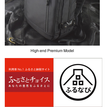
Canon
Nikon
OLYMPUS
Panasonic
RICOH
Other
Case
High-end Premium Model
予備バッテリー／電源ケース
ボトルホルダー／傘ケース
電子タバコ／タバコケース
ポーチ
その他ケース
生産終了商品一覧
＜オーダーメイド生産可能＞