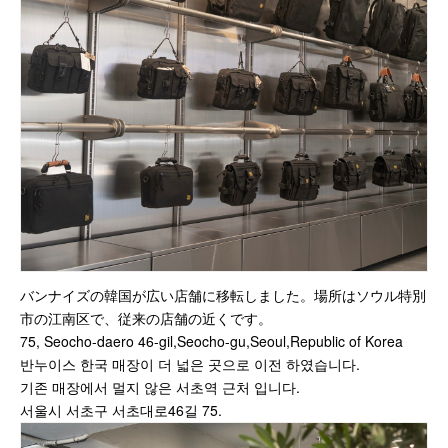
カスタムパーツ
コピーノート
ふわふわケース
ポータブルオーディオケース
イヤフォンケース など／汎用
Astell&Kern
SONY
Cayin
Other
バンナイズの韓国が広い店舗に移転しました。場所はソウル特別
Bag
市の江南区で、従来の店舗の近くです。
75, Seocho-daero 46-gil,Seocho-gu,Seoul,Republic of Korea
ビジネスバッグ
반누이스 한국 매장이 더 넓은 곳으로 이전 하였습니다.
リュック／バックパック
기존 매장에서 멀지 않은 서초역 근처 입니다.
ショルダーバッグ
서울시 서초구 서초대로46길 75.
斜めがけショルダーバッグ