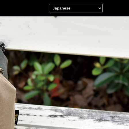
＜Other＞
財布／カード、コインケース
財布以外の革製品
ステーショナリー
便利なアタッチメント／パーツ
グ
ショルダーベルト／パット
ストラップ／ネックストラップ
カメラ用ストラップ
キーケース／キーホルダー
スマートキーケース
車／自転車／バイク
マスク関連商品