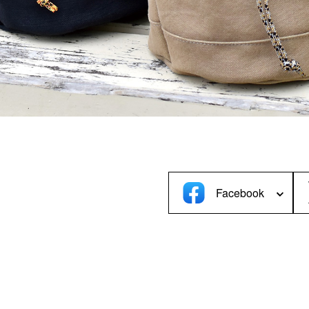
C／タブレットケース＞
＜デジカメケース＞
iPad
SONY
MacBook
Canon
Nikon
OLYMPUS
Panasonic
RICOH
Other
Facebook