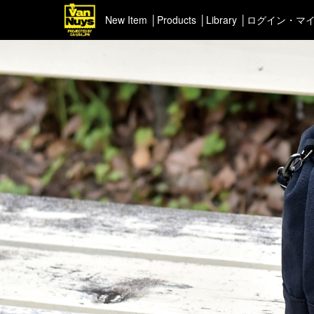
New Item
Products
Library
ログイン・マ
＜Pick up＞
＜ポー
ハイエンドシリーズ
イヤフ
ライトネスシリーズ
カスタマイズ
新商品（BackNumber）
時計ホルダー
VN301
カスタムバッグ
デジアナ格納庫
FreeFree トート
ちょっとミリタリー
カスタムパーツ
コピーノート
ふわふわケース