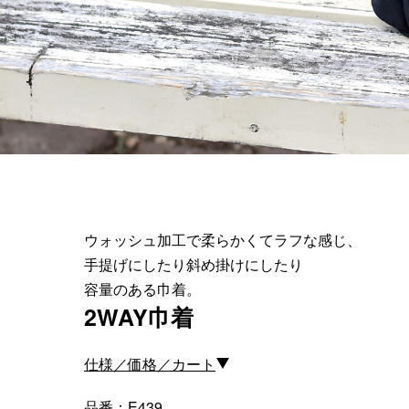
＜スマートフォンケース＞
＜P
iPhone17 Pro Max／iPhone17 Pro
／iPhone17
iPhone16 Pro Max／iPhone15 Pro
Max／iPhone14 Pro Max
iPhone16 Pro／iPhone15 Pro／
iPhone14 Pro／iPhone16／
ウォッシュ加工で柔らかくてラフな感じ、
iPhone15
手提げにしたり斜め掛けにしたり
Galaxy
容量のある巾着。
XPERIA
2WAY巾着
Other
仕様／価格／カート
品番：E439