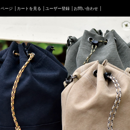
イページ
カートを見る
ユーザー登録
お問い合わせ
タブルオーディオケース＞
渋谷店
＜Bag＞
徳島店
ォンケース など／汎用
ビジネスバッグ
レディースショップ
Astell&Kern
リュック／バックパック
即納ショップ
SONY
ショルダーバッグ
訳あり＆アウトレットShop
Cayin
斜めがけショルダーバッグ
ブランドストーリー
Other
サブバッグ／ウエストバッ
スタッフブログ
バッグインバッグ
トートバッグ
ボストンバッグ
カメラバッグ