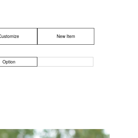
Customize
New Item
Option