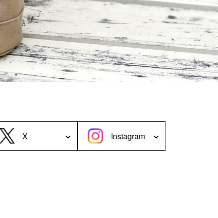
＜Case＞
予備バッテリー／電源ケース
ボトルホルダー／傘ケース
電子タバコ／タバコケース
ポーチ
その他ケース
X
Instagram