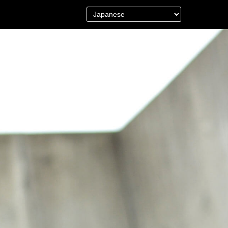
＜Other＞
財布／カード、コインケース
財布以外の革製品
ステーショナリー
便利なアタッチメント／パーツ
グ
ショルダーベルト／パット
ストラップ／ネックストラップ
カメラ用ストラップ
キーケース／キーホルダー
スマートキーケース
車／自転車／バイク
マスク関連商品