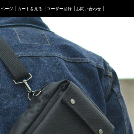
イページ
カートを見る
ユーザー登録
お問い合わせ
タブルオーディオケース＞
渋谷店
＜Bag＞
徳島店
ォンケース など／汎用
ビジネスバッグ
レディースショップ
Astell&Kern
リュック／バックパック
即納ショップ
SONY
ショルダーバッグ
訳あり＆アウトレットShop
Cayin
斜めがけショルダーバッグ
ブランドストーリー
Other
サブバッグ／ウエストバッ
スタッフブログ
バッグインバッグ
トートバッグ
ボストンバッグ
カメラバッグ