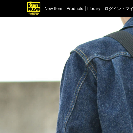
New Item
Products
Library
ログイン・マ
＜Pick up＞
＜ポー
ハイエンドシリーズ
イヤフ
ライトネスシリーズ
カスタマイズ
新商品（BackNumber）
時計ホルダー
VN301
カスタムバッグ
デジアナ格納庫
FreeFree トート
ちょっとミリタリー
カスタムパーツ
コピーノート
ふわふわケース