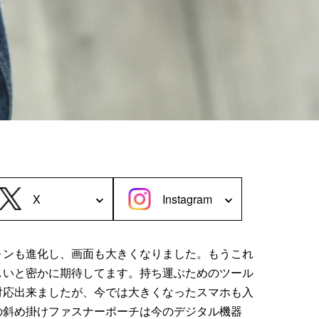
＜Case＞
予備バッテリー／電源ケース
ボトルホルダー／傘ケース
電子タバコ／タバコケース
ポーチ
その他ケース
X
Instagram
ォンも進化し、画面も大きくなりました。もうこれ
しいと密かに期待してます。持ち運ぶためのツール
対応出来ましたが、今では大きくなったスマホも入
の斜め掛けファスナーポーチは今のデジタル機器