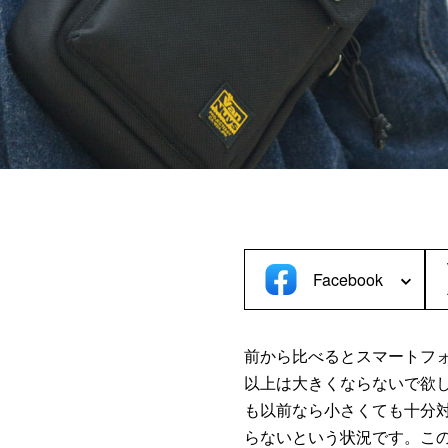
C／タブレットケース＞
＜デジカメケース＞
iPad
SONY
MacBook
Canon
Nikon
OLYMPUS
Panasonic
RICOH
Other
Facebook
前から比べるとスマートフ
以上は大きくならないで欲
も以前なら小さくても十分
らないという状況です。こ