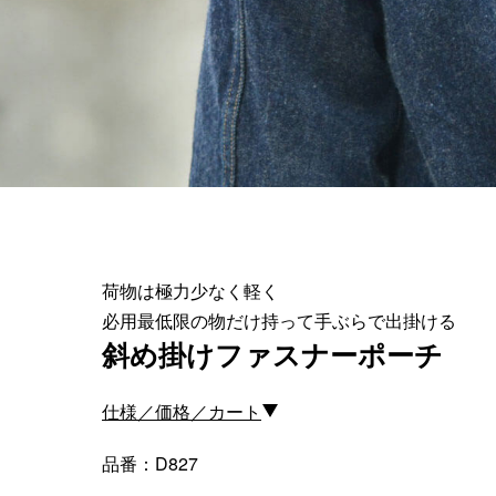
＜スマートフォンケース＞
＜P
iPhone17 Pro Max／iPhone17 Pro
／iPhone17
iPhone16 Pro Max／iPhone15 Pro
Max／iPhone14 Pro Max
iPhone16 Pro／iPhone15 Pro／
iPhone14 Pro／iPhone16／
荷物は極力少なく軽く
iPhone15
必用最低限の物だけ持って手ぶらで出掛ける
Galaxy
斜め掛けファスナーポーチ
XPERIA
Other
仕様／価格／カート
品番：D827