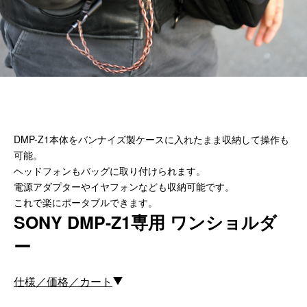
カスタムパーツ
コピーノート
ふわふわケース
ポータブルオーディオケース
イヤフォンケース など／汎用
Astell&Kern
DMP-Z1本体をバンナイズ製ケースに入れたまま収納して操作も
SONY
可能。
Cayin
ヘッドフォンもバッグに取り付けられます。
Other
電源アダプターやイヤフォンなども収納可能です。
これで楽にポータブルできます。
Bag
SONY DMP-Z1専用 ワンショルダ
ー
ビジネスバッグ
リュック／バックパック
ショルダーバッグ
仕様／価格／カート
斜めがけショルダーバッグ