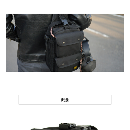
Canon
Nikon
OLYMPUS
Panasonic
RICOH
Other
Case
予備バッテリー／電源ケース
ボトルホルダー／傘ケース
電子タバコ／タバコケース
ポーチ
その他ケース
概要
生産終了商品一覧
＜オーダーメイド生産可能＞