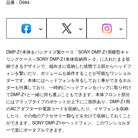
サブバッグ／ウエストバッグ
品番：D984
バッグインバッグ
トートバッグ
ボストンバッグ
カメラバッグ
Other
DMP-Z1本体をバンナイズ製ケース「SONY DMP-Z1用横型キャ
リングケース＜SONY DMP-Z1単体収納用＞-2」に入れたまま収
財布／カード、コインケース
納できるデザインで、縦向きに収納した状態で上部からヘッドフ
財布以外の革製品
ォンを繋いだり、ボリュームも操作することが可能なワンショル
ステーショナリー
ダーです。本体にはヘッドフォンを吊るしておく事ができるホル
便利なアタッチメント／パーツ
ダーも付属しており、一時的にヘッドフォンをバッグに取り付け
ショルダーベルト／パット
てDMP-Z1と一緒に持ち運ぶこともできます。本体フロント部分
ストラップ／ネックストラップ
にはフラップタイプのポケットが上下に二箇所あり、DMP-Z1用
カメラ用ストラップ
のACアダプターや電源コードを収納したり、イヤフォンを収納
キーケース／キーホルダー
したり、その他のアクセサリー類などを分けて収納しておくこと
ができます。SONY DMP-Z1やヘッドフォン、このワンショルダ
スマートキーケース
ーで楽にポータブルできます。
車／自転車／バイク