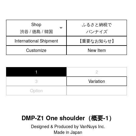
スマートフォンケース
iPhone17 Pro Max／iPhone17 Pro／iPhone17
Shop
ふるさと納税で
iPhone16 Pro Max／iPhone15 Pro Max／iPhone14 Pro Max
渋谷 / 徳島 / 韓国
バンナイズ
iPhone16 Pro／iPhone15 Pro／iPhone14 Pro／iPhone16／
International Shipment
【重要なお知らせ】
iPhone15
Customize
New Item
Galaxy
XPERIA
Other
1
2
3
Variation
PC／タブレットケース
Option
iPad
MacBook
DMP-Z1 One shoulder（概要-1）
デジカメケース
Designed & Produced by VanNuys Inc.
SONY
Made in Japan