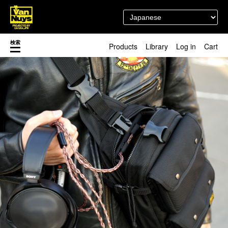
検索
Products
Library
Log in
Cart
渋谷店
新着／最近発売の新商品
徳島店
レディースショップ
Pick up
即納ショップ
訳あり＆アウトレットShop
マスク関連商品
ブランドストーリー
カスタマイズ
スタッフブログ
新商品（BackNumber）
時計ホルダー
閉じる
VN301
カスタムバッグ
デジアナ格納庫
FreeFree トート
ちょっとミリタリー