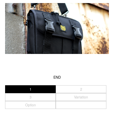
Canon
Nikon
OLYMPUS
Panasonic
RICOH
Other
Case
予備バッテリー／電源ケース
ボトルホルダー／傘ケース
電子タバコ／タバコケース
END
ポーチ
その他ケース
1
2
生産終了商品一覧
3
Variation
＜オーダーメイド生産可能＞
Option