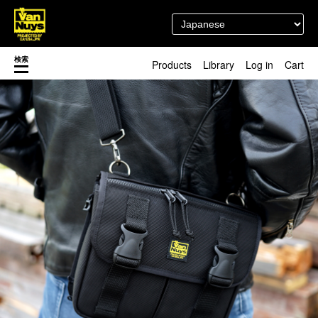
検索
Products
Library
Log in
Cart
渋谷店
新着／最近発売の新商品
徳島店
レディースショップ
Pick up
即納ショップ
訳あり＆アウトレットShop
マスク関連商品
ブランドストーリー
カスタマイズ
スタッフブログ
新商品（BackNumber）
時計ホルダー
閉じる
VN301
カスタムバッグ
デジアナ格納庫
FreeFree トート
ちょっとミリタリー