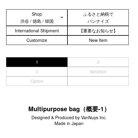
スマートフォンケース
Shop
ふるさと納税で
渋谷 / 徳島 / 韓国
バンナイズ
iPhone17 Pro Max／iPhone17 Pro／iPhone17
iPhone16 Pro Max／iPhone15 Pro Max／iPhone14 Pro Max
International Shipment
【重要なお知らせ】
iPhone16 Pro／iPhone15 Pro／iPhone14 Pro／iPhone16／
Customize
New Item
iPhone15
Galaxy
XPERIA
1
2
Other
3
Variation
Option
PC／タブレットケース
iPad
MacBook
Multipurpose bag（概要-1）
Designed & Produced by VanNuys Inc.
デジカメケース
Made in Japan
SONY