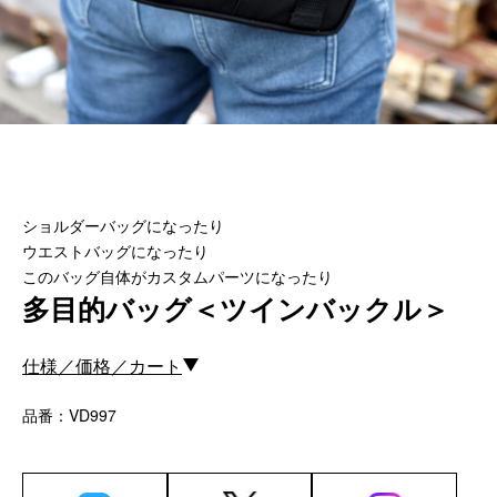
カスタムパーツ
コピーノート
ふわふわケース
ポータブルオーディオケース
イヤフォンケース など／汎用
Astell&Kern
ショルダーバッグになったり
SONY
ウエストバッグになったり
Cayin
このバッグ自体がカスタムパーツになったり
Other
多目的バッグ＜ツインバックル＞
Bag
仕様／価格／カート
ビジネスバッグ
品番：VD997
リュック／バックパック
ショルダーバッグ
斜めがけショルダーバッグ