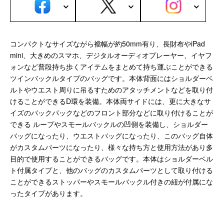
サブバッグ／ウエストバッグ
バッグインバッグ
トートバッグ
ボストンバッグ
コンパクトなサイズながら襠幅が約50mm有り、長財布やiPad
カメラバッグ
mini、大きめのスマホ、デジタルオーディオプレーヤー、イヤフ
ォンなど普段持ち歩くアイテムをまとめて持ち運ぶことができる
ツインバックルタイプのバッグです。本体背面にはショルダーベ
Other
ルトやウエスト周りに吊るすためのアタッチメントなどを取り付
財布／カード、コインケース
けることができるD環を装備。本体両サイドには、更に大きなサ
財布以外の革製品
イズのバックパックなどのフロント部分などに取り付けることが
できる ループやスモールバックルの凹側を装備し、ショルダー
ステーショナリー
バッグになったり、ウエストバッグになったり、このバッグ自体
便利なアタッチメント／パーツ
がカスタムパーツになったり、様々な持ち方と使用方法があり多
ショルダーベルト／パット
目的で使用することができるバッグです。本体はショルダーベル
ストラップ／ネックストラップ
ト付属タイプと、他のバッグのカスタムパーツとして取り付ける
カメラ用ストラップ
ことができるストッパーやスモールバックル付きの紐が付属にな
キーケース／キーホルダー
ったタイプがあります。
スマートキーケース
車／自転車／バイク