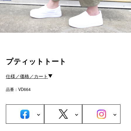
カスタムパーツ
コピーノート
ふわふわケース
ポータブルオーディオケース
イヤフォンケース など／汎用
Astell&Kern
プティットトート
SONY
Cayin
Other
仕様／価格／カート
品番：VD664
Bag
ビジネスバッグ
リュック／バックパック
ショルダーバッグ
斜めがけショルダーバッグ