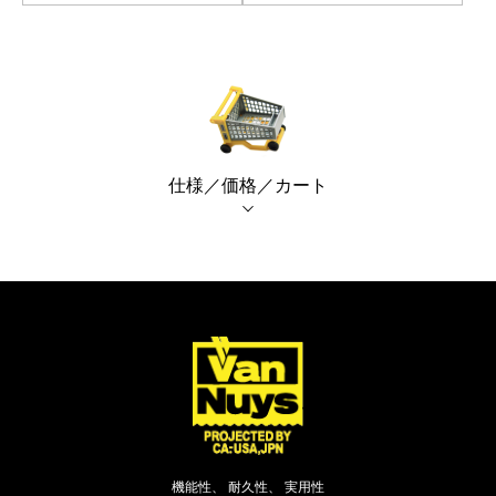
Canon
Nikon
OLYMPUS
Panasonic
RICOH
Other
仕様／価格／カート
Case
予備バッテリー／電源ケース
ボトルホルダー／傘ケース
電子タバコ／タバコケース
ポーチ
その他ケース
生産終了商品一覧
＜オーダーメイド生産可能＞
機能性、 耐久性、 実用性