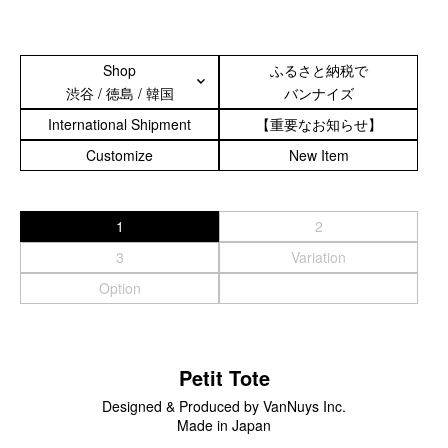
サブバッグ／ウエストバッグ
バッグインバッグ
トートバッグ
Shop
ふるさと納税で
ボストンバッグ
渋谷 / 徳島 / 韓国
バンナイズ
カメラバッグ
International Shipment
【重要なお知らせ】
Customize
New Item
Other
財布／カード、コインケース
財布以外の革製品
1
2
ステーショナリー
3
Variation
便利なアタッチメント／パーツ
Option
ショルダーベルト／パット
ストラップ／ネックストラップ
カメラ用ストラップ
Petit Tote
キーケース／キーホルダー
スマートキーケース
Designed & Produced by VanNuys Inc.
車／自転車／バイク
Made in Japan