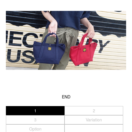
スマートフォンケース
iPhone17 Pro Max／iPhone17 Pro／iPhone17
iPhone16 Pro Max／iPhone15 Pro Max／iPhone14 Pro Max
iPhone16 Pro／iPhone15 Pro／iPhone14 Pro／iPhone16／
iPhone15
Galaxy
XPERIA
Other
PC／タブレットケース
iPad
END
MacBook
1
2
デジカメケース
3
Variation
SONY
Option