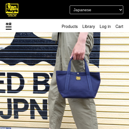
検索
Products
Library
Log in
Cart
渋谷店
新着／最近発売の新商品
徳島店
レディースショップ
Pick up
即納ショップ
訳あり＆アウトレットShop
マスク関連商品
ブランドストーリー
カスタマイズ
スタッフブログ
新商品（BackNumber）
時計ホルダー
閉じる
VN301
カスタムバッグ
デジアナ格納庫
FreeFree トート
ちょっとミリタリー