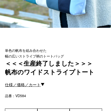
カスタムパーツ
コピーノート
ふわふわケース
ポータブルオーディオケース
イヤフォンケース など／汎用
Astell&Kern
単色の帆布を組み合わせた
SONY
幅の広いストライプ柄のトートバッグ
Cayin
＜＜＜生産終了しました＞＞＞
Other
帆布のワイドストライプトート
Bag
仕様／価格／カート
ビジネスバッグ
リュック／バックパック
品番：VD584
ショルダーバッグ
斜めがけショルダーバッグ