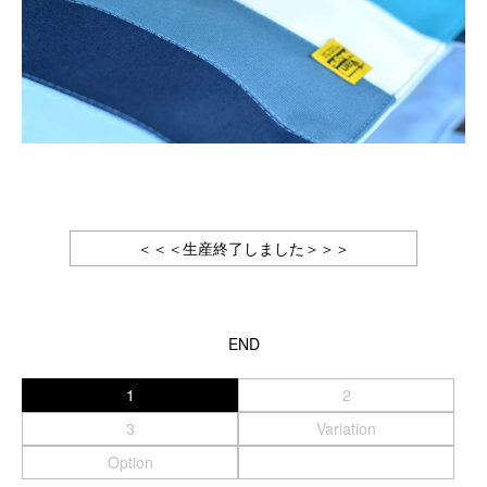
Canon
Nikon
OLYMPUS
Panasonic
RICOH
Other
Case
＜＜＜生産終了しました＞＞＞
予備バッテリー／電源ケース
ボトルホルダー／傘ケース
電子タバコ／タバコケース
ポーチ
END
その他ケース
1
2
生産終了商品一覧
3
Variation
＜オーダーメイド生産可能＞
Option