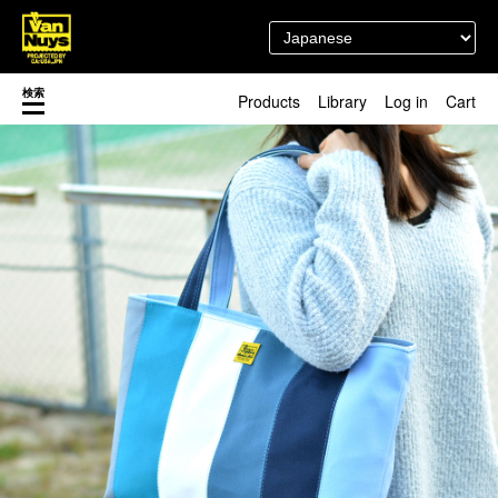
検索
Products
Library
Log in
Cart
渋谷店
新着／最近発売の新商品
徳島店
レディースショップ
Pick up
即納ショップ
訳あり＆アウトレットShop
マスク関連商品
ブランドストーリー
カスタマイズ
スタッフブログ
新商品（BackNumber）
時計ホルダー
閉じる
VN301
カスタムバッグ
デジアナ格納庫
FreeFree トート
ちょっとミリタリー