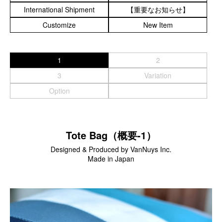
International Shipment
【重要なお知らせ】
スマートフォンケース
Customize
New Item
iPhone17 Pro Max／iPhone17 Pro／iPhone17
iPhone16 Pro Max／iPhone15 Pro Max／iPhone14 Pro Max
iPhone16 Pro／iPhone15 Pro／iPhone14 Pro／iPhone16／
1
2
iPhone15
3
Variation
Galaxy
Option
XPERIA
Other
Tote Bag（概要-1）
PC／タブレットケース
Designed & Produced by VanNuys Inc.
iPad
Made in Japan
MacBook
デジカメケース
SONY