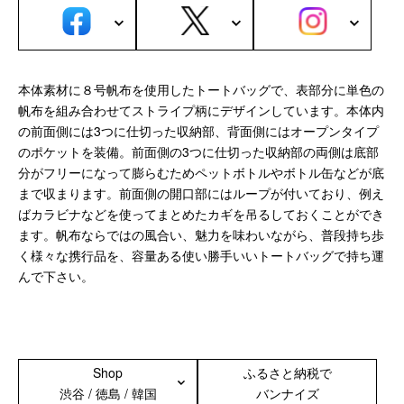
サブバッグ／ウエストバッグ
バッグインバッグ
トートバッグ
ボストンバッグ
本体素材に８号帆布を使用したトートバッグで、表部分に単色の
カメラバッグ
帆布を組み合わせてストライプ柄にデザインしています。本体内
の前面側には3つに仕切った収納部、背面側にはオープンタイプ
Other
のポケットを装備。前面側の3つに仕切った収納部の両側は底部
分がフリーになって膨らむためペットボトルやボトル缶などが底
財布／カード、コインケース
まで収まります。前面側の開口部にはループが付いており、例え
財布以外の革製品
ばカラビナなどを使ってまとめたカギを吊るしておくことができ
ステーショナリー
ます。帆布ならではの風合い、魅力を味わいながら、普段持ち歩
便利なアタッチメント／パーツ
く様々な携行品を、容量ある使い勝手いいトートバッグで持ち運
ショルダーベルト／パット
んで下さい。
ストラップ／ネックストラップ
カメラ用ストラップ
キーケース／キーホルダー
スマートキーケース
Shop
ふるさと納税で
車／自転車／バイク
渋谷 / 徳島 / 韓国
バンナイズ