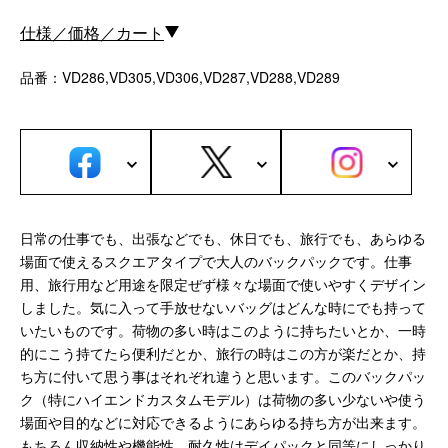
サブバッグ／ウエストバッグ
バッグインバッグ
仕様／価格／カート
トートバッグ
品番：VD286,VD305,VD306,VD287,VD288,VD289
ボストンバッグ
カメラバッグ
Other
財布／カード、コインケース
財布以外の革製品
日常の仕事でも、出張などでも、休日でも、旅行でも、あらゆる
ステーショナリー
場面で使えるスクエアタイプで大人のバックパックです。仕事
便利なアタッチメント／パーツ
用、旅行用など用途を限定ぜず様々な場面で使いやすくデザイン
ショルダーベルト／パット
しました。気に入って手放せないバッグはどんな時にでも持って
ストラップ／ネックストラップ
いたいものです。荷物の多い時はこのように持ちたいとか、一時
カメラ用ストラップ
的にこう持てたら便利だとか、旅行の時はこの方が楽だとか、持
キーケース／キーホルダー
ち方に付いて思う事はそれぞれ違うと思います。このバックパッ
スマートキーケース
ク（特にハイエンドカスタムモデル）は荷物の多い少ないや使う
場面や目的などに対応できるようにあらゆる持ち方が出来ます。
車／自転車／バイク
もちろん収納性や機能性、耐久性はデイパックと同等にしっかり