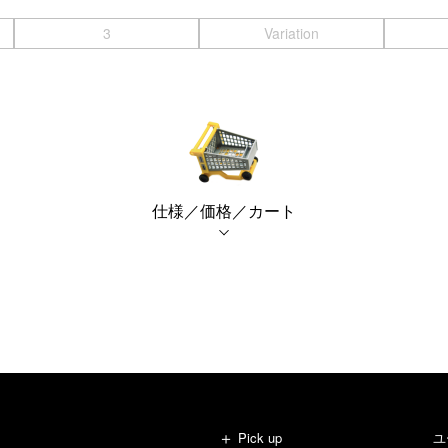
3
Variation
仕様／価格／カート
Pick up
ユ