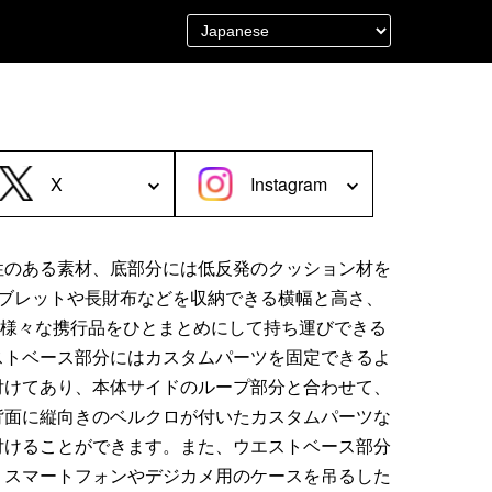
＜Other＞
財布／カード、コインケース
財布以外の革製品
X
Instagram
ステーショナリー
便利なアタッチメント／パーツ
グ
ショルダーベルト／パット
性のある素材、底部分には低反発のクッション材を
ストラップ／ネックストラップ
タブレットや長財布などを収納できる横幅と高さ、
カメラ用ストラップ
、様々な携行品をひとまとめにして持ち運びできる
キーケース／キーホルダー
ストベース部分にはカスタムパーツを固定できるよ
スマートキーケース
付けてあり、本体サイドのループ部分と合わせて、
車／自転車／バイク
背面に縦向きのベルクロが付いたカスタムパーツな
マスク関連商品
付けることができます。また、ウエストベース部分
、スマートフォンやデジカメ用のケースを吊るした