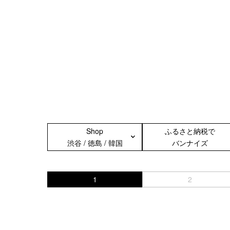
＜スマートフォンケース＞
＜P
iPhone17 Pro Max／iPhone17 Pro
／iPhone17
iPhone16 Pro Max／iPhone15 Pro
Max／iPhone14 Pro Max
iPhone16 Pro／iPhone15 Pro／
iPhone14 Pro／iPhone16／
Shop
ふるさと納税で
iPhone15
渋谷 / 徳島 / 韓国
バンナイズ
Galaxy
XPERIA
Other
1
2