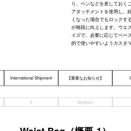
り、ペンなどを差しておく
アタッチメントを使用し、
C／タブレットケース＞
＜デジカメケース＞
くなった場合でもロックす
が格段に向上します。ウエ
iPad
SONY
イズで、必要に応じてベー
MacBook
Canon
的で使いやすいようカスタ
Nikon
OLYMPUS
Panasonic
RICOH
Other
International Shipment
【重要なお知らせ】
3
Variation
Waist Bag（概要-1）