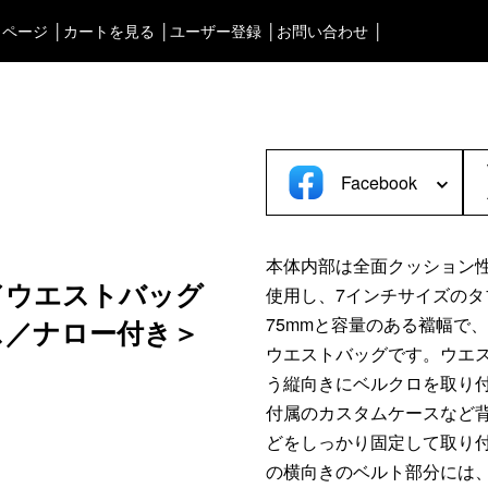
イページ
カートを見る
ユーザー登録
お問い合わせ
タブルオーディオケース＞
渋谷店
＜Bag＞
徳島店
ォンケース など／汎用
ビジネスバッグ
レディースショップ
Astell&Kern
リュック／バックパック
即納ショップ
Facebook
SONY
ショルダーバッグ
訳あり＆アウトレットShop
Cayin
斜めがけショルダーバッグ
ブランドストーリー
Other
サブバッグ／ウエストバッ
本体内部は全面クッション
スタッフブログ
バッグインバッグ
／ウエストバッグ
使用し、7インチサイズの
トートバッグ
75mmと容量のある襠幅で
ス／ナロー付き＞
ボストンバッグ
ウエストバッグです。ウエ
カメラバッグ
う縦向きにベルクロを取り
付属のカスタムケースなど
どをしっかり固定して取り
の横向きのベルト部分には