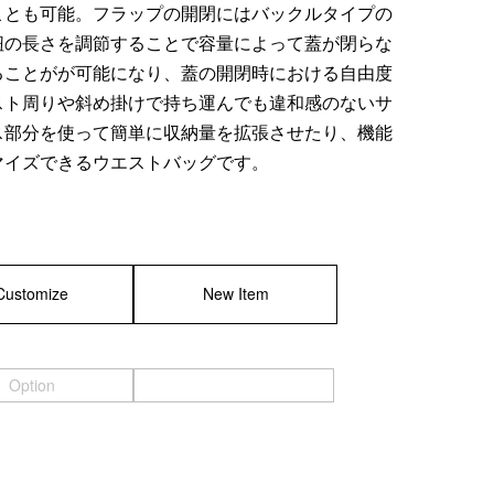
ことも可能。フラップの開閉にはバックルタイプの
紐の長さを調節することで容量によって蓋が閉らな
＜Case＞
ることがが可能になり、蓋の開閉時における自由度
スト周りや斜め掛けで持ち運んでも違和感のないサ
予備バッテリー／電源ケース
ス部分を使って簡単に収納量を拡張させたり、機能
ボトルホルダー／傘ケース
マイズできるウエストバッグです。
電子タバコ／タバコケース
ポーチ
その他ケース
Customize
New Item
Option