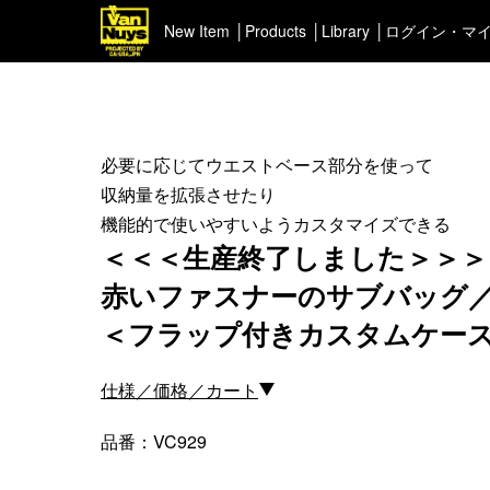
New Item
Products
Library
ログイン・マ
＜Pick up＞
＜ポー
ハイエンドシリーズ
イヤフ
ライトネスシリーズ
必要に応じてウエストベース部分を使って
カスタマイズ
収納量を拡張させたり
新商品（BackNumber）
機能的で使いやすいようカスタマイズできる
＜＜＜生産終了しました＞＞＞
時計ホルダー
VN301
赤いファスナーのサブバッグ
カスタムバッグ
＜フラップ付きカスタムケー
デジアナ格納庫
FreeFree トート
仕様／価格／カート
ちょっとミリタリー
カスタムパーツ
品番：VC929
コピーノート
ふわふわケース