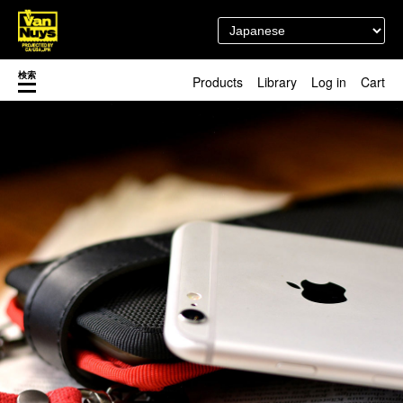
検索
Products
Library
Log in
Cart
渋谷店
新着／最近発売の新商品
徳島店
レディースショップ
Pick up
即納ショップ
訳あり＆アウトレットShop
マスク関連商品
ブランドストーリー
カスタマイズ
スタッフブログ
新商品（BackNumber）
時計ホルダー
閉じる
VN301
カスタムバッグ
デジアナ格納庫
FreeFree トート
ちょっとミリタリー