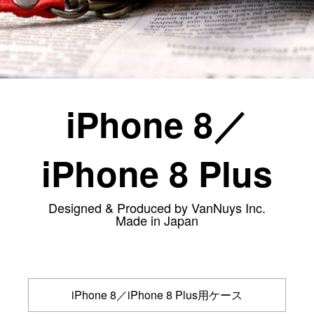
カスタムパーツ
コピーノート
ふわふわケース
ポータブルオーディオケース
iPhone 8／
イヤフォンケース など／汎用
Astell&Kern
SONY
iPhone 8 Plus
Cayin
Other
Designed & Produced by VanNuys Inc.
Bag
Made in Japan
ビジネスバッグ
リュック／バックパック
ショルダーバッグ
iPhone 8／iPhone 8 Plus用ケース
斜めがけショルダーバッグ