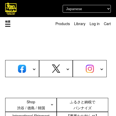
検索
Products
Library
Log in
Cart
渋谷店
新着／最近発売の新商品
徳島店
レディースショップ
Pick up
即納ショップ
訳あり＆アウトレットShop
マスク関連商品
ブランドストーリー
カスタマイズ
スタッフブログ
新商品（BackNumber）
時計ホルダー
閉じる
VN301
カスタムバッグ
デジアナ格納庫
Shop
ふるさと納税で
FreeFree トート
渋谷 / 徳島 / 韓国
バンナイズ
ちょっとミリタリー
International Shipment
【重要なお知らせ】