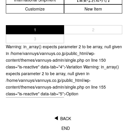
カスタムパーツ
Customize
New Item
コピーノート
ふわふわケース
1
2
ポータブルオーディオケース
3
イヤフォンケース など／汎用
Warning
: in_array() expects parameter 2 to be array, null given
in
/home/vannuys/vannuys.co.jp/public_html/wp-
Astell&Kern
content/themes/vannuys-admin/single.php
on line
150
SONY
class="is-reactive" data-tab="4">Variation
Warning
: in_array()
Cayin
expects parameter 2 to be array, null given in
Other
/home/vannuys/vannuys.co.jp/public_html/wp-
content/themes/vannuys-admin/single.php
on line
155
Bag
class="is-reactive" data-tab="5">Option
ビジネスバッグ
リュック／バックパック
ショルダーバッグ
BACK
斜めがけショルダーバッグ
END