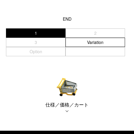
END
1
2
3
Variation
Option
仕様／価格／カート