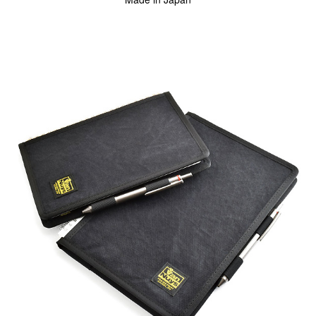
Canon
Nikon
OLYMPUS
Panasonic
RICOH
Other
Case
予備バッテリー／電源ケース
ボトルホルダー／傘ケース
電子タバコ／タバコケース
ポーチ
その他ケース
生産終了商品一覧
＜オーダーメイド生産可能＞