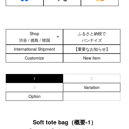
サブバッグ／ウエストバッグ
バッグインバッグ
トートバッグ
ボストンバッグ
カメラバッグ
Shop
ふるさと納税で
渋谷 / 徳島 / 韓国
バンナイズ
Other
International Shipment
【重要なお知らせ】
財布／カード、コインケース
Customize
New Item
財布以外の革製品
ステーショナリー
1
2
便利なアタッチメント／パーツ
ショルダーベルト／パット
3
Variation
ストラップ／ネックストラップ
Option
カメラ用ストラップ
キーケース／キーホルダー
スマートキーケース
Soft tote bag（概要-1）
車／自転車／バイク