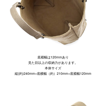
底襠幅は120mmあり
見た目以上の収納力があります。
本体サイズ
縦(約)240mm×底横幅（約）210mm×底襠幅120mm