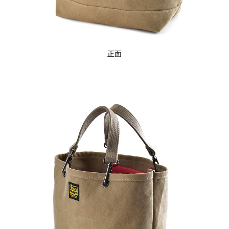
Canon
Nikon
OLYMPUS
Panasonic
正面
RICOH
Other
Case
予備バッテリー／電源ケース
ボトルホルダー／傘ケース
電子タバコ／タバコケース
ポーチ
その他ケース
生産終了商品一覧
＜オーダーメイド生産可能＞