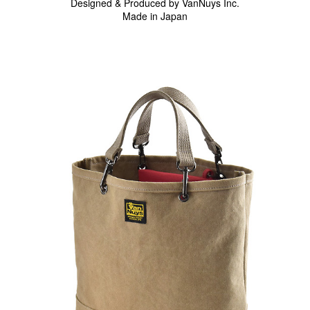
Designed & Produced by VanNuys Inc.
Made in Japan
スマートフォンケース
iPhone17 Pro Max／iPhone17 Pro／iPhone17
iPhone16 Pro Max／iPhone15 Pro Max／iPhone14 Pro Max
iPhone16 Pro／iPhone15 Pro／iPhone14 Pro／iPhone16／
iPhone15
Galaxy
XPERIA
Other
PC／タブレットケース
iPad
MacBook
デジカメケース
SONY