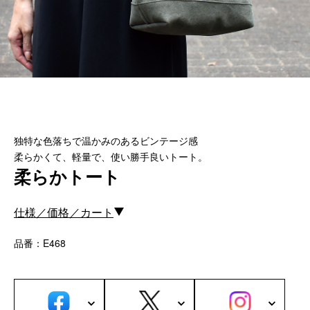
カスタムパーツ
コピーノート
ふわふわケース
ポータブルオーディオケース
イヤフォンケース など／汎用
Astell&Kern
独特な色落ちで温かみのあるビンテージ感
SONY
柔らかくて、軽量で、使い勝手良いトート。
Cayin
柔らかトート
Other
仕様／価格／カート
Bag
品番：E468
ビジネスバッグ
リュック／バックパック
ショルダーバッグ
斜めがけショルダーバッグ