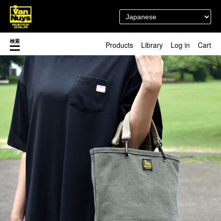
検索
Products
Library
Log in
Cart
渋谷店
新着／最近発売の新商品
徳島店
レディースショップ
Pick up
即納ショップ
訳あり＆アウトレットShop
マスク関連商品
ブランドストーリー
カスタマイズ
スタッフブログ
新商品（BackNumber）
時計ホルダー
閉じる
VN301
カスタムバッグ
デジアナ格納庫
FreeFree トート
ちょっとミリタリー