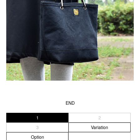
END
1
2
3
Variation
Option