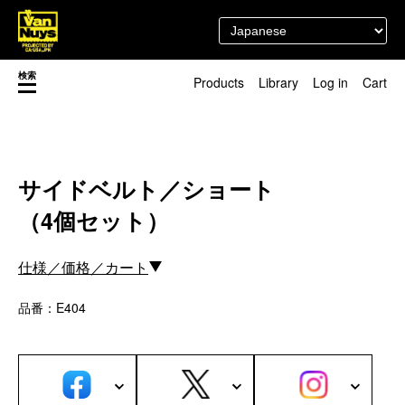
検索
Products
Library
Log in
Cart
渋谷店
新着／最近発売の新商品
徳島店
レディースショップ
Pick up
即納ショップ
サイドベルト／ショート
訳あり＆アウトレットShop
（4個セット）
マスク関連商品
ブランドストーリー
カスタマイズ
スタッフブログ
新商品（BackNumber）
仕様／価格／カート
時計ホルダー
閉じる
VN301
品番：E404
カスタムバッグ
デジアナ格納庫
FreeFree トート
ちょっとミリタリー