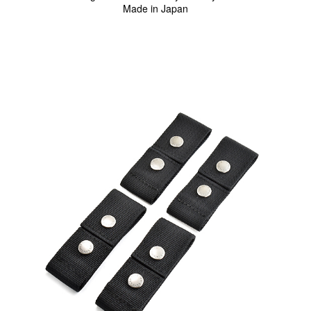
サブバッグ／ウエストバッグ
Made in Japan
バッグインバッグ
トートバッグ
ボストンバッグ
カメラバッグ
Other
財布／カード、コインケース
財布以外の革製品
ステーショナリー
便利なアタッチメント／パーツ
ショルダーベルト／パット
ストラップ／ネックストラップ
カメラ用ストラップ
キーケース／キーホルダー
スマートキーケース
車／自転車／バイク