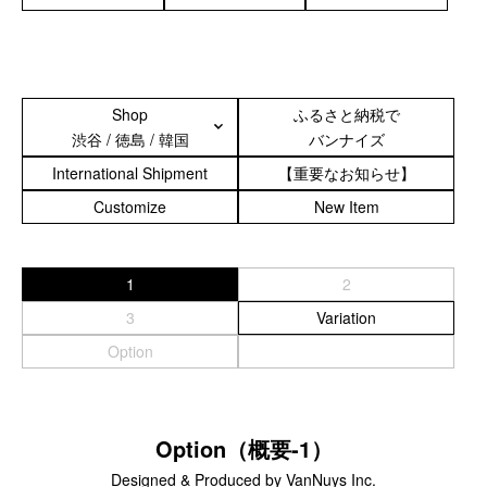
カスタムパーツ
コピーノート
ふわふわケース
Shop
ふるさと納税で
ポータブルオーディオケース
渋谷 / 徳島 / 韓国
バンナイズ
イヤフォンケース など／汎用
International Shipment
【重要なお知らせ】
Astell&Kern
Customize
New Item
SONY
Cayin
Other
1
2
3
Variation
Bag
Option
ビジネスバッグ
リュック／バックパック
ショルダーバッグ
Option（概要-1）
斜めがけショルダーバッグ
Designed & Produced by VanNuys Inc.