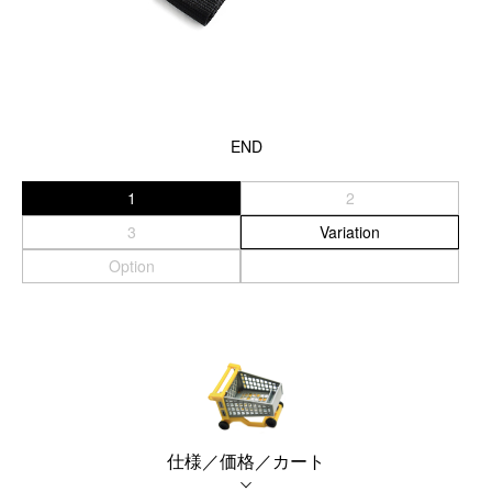
スマートフォンケース
iPhone17 Pro Max／iPhone17 Pro／iPhone17
iPhone16 Pro Max／iPhone15 Pro Max／iPhone14 Pro Max
iPhone16 Pro／iPhone15 Pro／iPhone14 Pro／iPhone16／
END
iPhone15
Galaxy
1
2
XPERIA
3
Variation
Other
Option
PC／タブレットケース
iPad
MacBook
デジカメケース
仕様／価格／カート
SONY