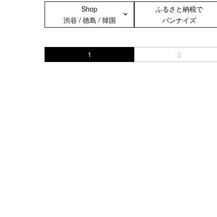
Shop
ふるさと納税で
渋谷 / 徳島 / 韓国
バンナイズ
＜スマートフォンケース＞
＜P
iPhone17 Pro Max／iPhone17 Pro
1
2
／iPhone17
iPhone16 Pro Max／iPhone15 Pro
Max／iPhone14 Pro Max
iPhone16 Pro／iPhone15 Pro／
iPhone14 Pro／iPhone16／
iPhone15
Galaxy
XPERIA
Other