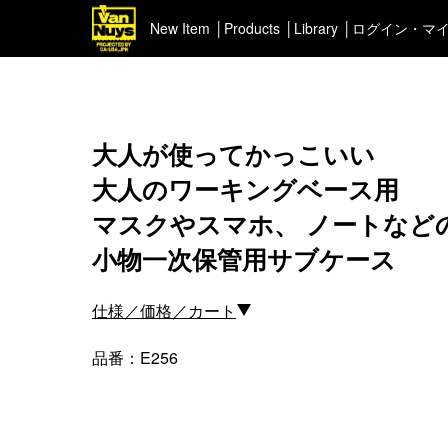
New Item
Products
Library
ログイン・マ
＜Pick up＞
＜ポー
ハイエンドシリーズ
イヤフ
大人が使ってかっこいい
ライトネスシリーズ
カスタマイズ
大人のワーキングベース用
新商品（BackNumber）
マスクやスマホ、 ノートなど
時計ホルダー
小物一次保管用サブケース
VN301
カスタムバッグ
仕様／価格／カート
デジアナ格納庫
FreeFree トート
品番：E256
ちょっとミリタリー
カスタムパーツ
コピーノート
ふわふわケース