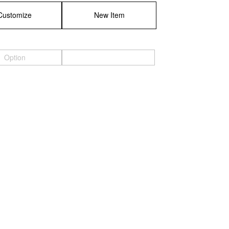
Customize
New Item
＜Case＞
予備バッテリー／電源ケース
Option
ボトルホルダー／傘ケース
電子タバコ／タバコケース
ポーチ
その他ケース
＞