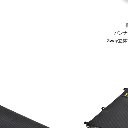
バンナ
3way立