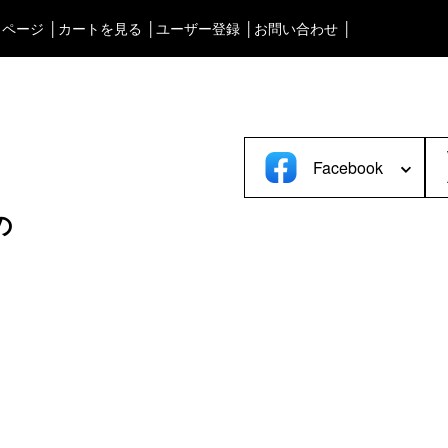
イページ
カートを見る
ユーザー登録
お問い合わせ
タブルオーディオケース＞
渋谷店
＜Bag＞
徳島店
ォンケース など／汎用
ビジネスバッグ
レディースショップ
Astell&Kern
リュック／バックパック
即納ショップ
Facebook
SONY
ショルダーバッグ
訳あり＆アウトレットShop
Cayin
斜めがけショルダーバッグ
の
ブランドストーリー
Other
サブバッグ／ウエストバッ
スタッフブログ
バッグインバッグ
トートバッグ
ボストンバッグ
カメラバッグ