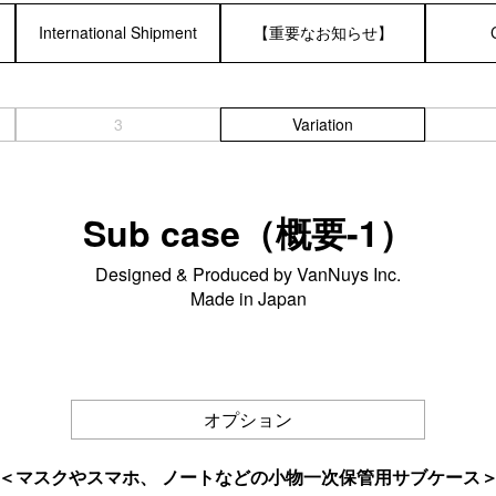
International Shipment
【重要なお知らせ】
C／タブレットケース＞
＜デジカメケース＞
iPad
SONY
3
Variation
MacBook
Canon
Nikon
OLYMPUS
Sub case（概要-1）
Panasonic
RICOH
Designed & Produced by VanNuys Inc.
Other
Made in Japan
オプション
＜マスクやスマホ、 ノートなどの小物一次保管用サブケース