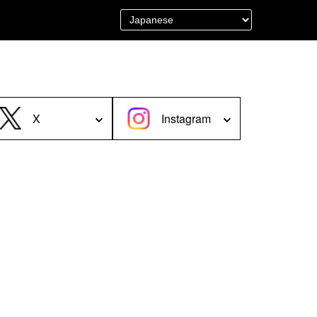
＜Other＞
財布／カード、コインケース
財布以外の革製品
X
Instagram
ステーショナリー
便利なアタッチメント／パーツ
グ
ショルダーベルト／パット
ストラップ／ネックストラップ
カメラ用ストラップ
キーケース／キーホルダー
スマートキーケース
車／自転車／バイク
マスク関連商品