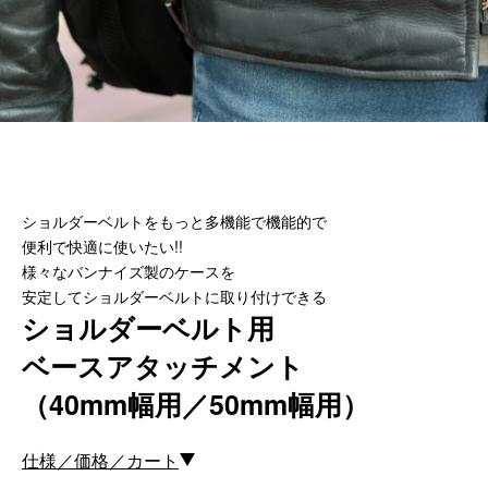
カスタムパーツ
コピーノート
ふわふわケース
ポータブルオーディオケース
イヤフォンケース など／汎用
Astell&Kern
ショルダーベルトをもっと多機能で機能的で
SONY
便利で快適に使いたい!!
Cayin
様々なバンナイズ製のケースを
Other
安定してショルダーベルトに取り付けできる
ショルダーベルト用
Bag
ベースアタッチメント
ビジネスバッグ
（40mm幅用／50mm幅用）
リュック／バックパック
ショルダーバッグ
仕様／価格／カート
斜めがけショルダーバッグ