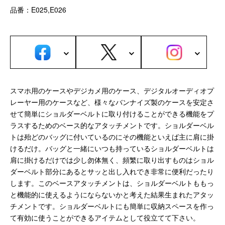
サブバッグ／ウエストバッグ
品番：E025,E026
バッグインバッグ
トートバッグ
ボストンバッグ
カメラバッグ
Other
スマホ用のケースやデジカメ用のケース、デジタルオーディオプ
財布／カード、コインケース
レーヤー用のケースなど、様々なバンナイズ製のケースを安定さ
財布以外の革製品
せて簡単にショルダーベルトに取り付けることができる機能をプ
ステーショナリー
ラスするためのベース的なアタッチメントです。ショルダーベル
トは殆どのバッグに付いているのにその機能といえば主に肩に掛
便利なアタッチメント／パーツ
けるだけ。バッグと一緒にいつも持っているショルダーベルトは
ショルダーベルト／パット
肩に掛けるだけでは少し勿体無く、頻繁に取り出すものはショル
ストラップ／ネックストラップ
ダーベルト部分にあるとサッと出し入れでき非常に便利だったり
カメラ用ストラップ
します。このベースアタッチメントは、ショルダーベルトももっ
キーケース／キーホルダー
と機能的に使えるようにならないかと考えた結果生まれたアタッ
スマートキーケース
チメントです。ショルダーベルトにも簡単に収納スペースを作っ
車／自転車／バイク
て有効に使うことができるアイテムとして役立てて下さい。