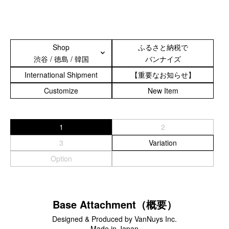
スマートフォンケース
iPhone17 Pro Max／iPhone17 Pro／iPhone17
Shop
ふるさと納税で
iPhone16 Pro Max／iPhone15 Pro Max／iPhone14 Pro Max
渋谷 / 徳島 / 韓国
バンナイズ
iPhone16 Pro／iPhone15 Pro／iPhone14 Pro／iPhone16／
iPhone15
International Shipment
【重要なお知らせ】
Galaxy
Customize
New Item
XPERIA
Other
1
2
PC／タブレットケース
3
Variation
Option
iPad
MacBook
デジカメケース
Base Attachment（概要）
Designed & Produced by VanNuys Inc.
SONY
Made in Japan