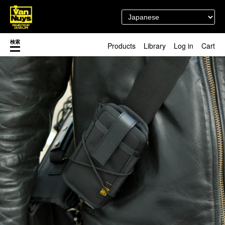
検索
Products
Library
Log in
Cart
渋谷店
新着／最近発売の新商品
徳島店
レディースショップ
Pick up
即納ショップ
訳あり＆アウトレットShop
マスク関連商品
ブランドストーリー
カスタマイズ
スタッフブログ
新商品（BackNumber）
時計ホルダー
閉じる
VN301
カスタムバッグ
デジアナ格納庫
FreeFree トート
ちょっとミリタリー