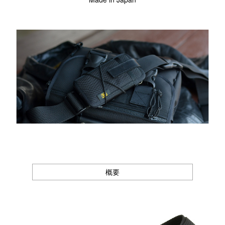
Canon
Nikon
OLYMPUS
Panasonic
RICOH
Other
Case
予備バッテリー／電源ケース
ボトルホルダー／傘ケース
電子タバコ／タバコケース
ポーチ
その他ケース
概要
生産終了商品一覧
＜オーダーメイド生産可能＞