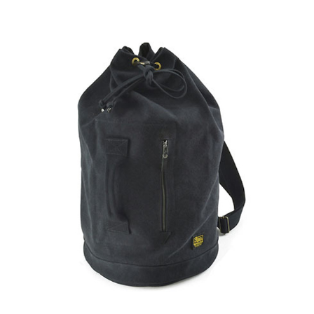
Canon
Nikon
OLYMPUS
Panasonic
RICOH
Other
Case
予備バッテリー／電源ケース
ボトルホルダー／傘ケース
電子タバコ／タバコケース
ポーチ
その他ケース
生産終了商品一覧
＜オーダーメイド生産可能＞