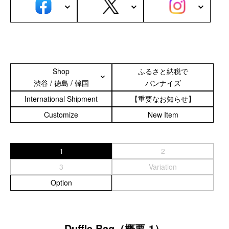
サブバッグ／ウエストバッグ
バッグインバッグ
トートバッグ
ボストンバッグ
カメラバッグ
Shop
ふるさと納税で
Other
渋谷 / 徳島 / 韓国
バンナイズ
International Shipment
【重要なお知らせ】
財布／カード、コインケース
財布以外の革製品
Customize
New Item
ステーショナリー
便利なアタッチメント／パーツ
1
2
ショルダーベルト／パット
ストラップ／ネックストラップ
3
Variation
カメラ用ストラップ
Option
キーケース／キーホルダー
スマートキーケース
車／自転車／バイク
Duffle Bag（概要-1）