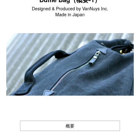
Designed & Produced by VanNuys Inc.
スマートフォンケース
Made in Japan
iPhone17 Pro Max／iPhone17 Pro／iPhone17
iPhone16 Pro Max／iPhone15 Pro Max／iPhone14 Pro Max
iPhone16 Pro／iPhone15 Pro／iPhone14 Pro／iPhone16／
iPhone15
Galaxy
XPERIA
Other
PC／タブレットケース
iPad
MacBook
デジカメケース
概要
SONY