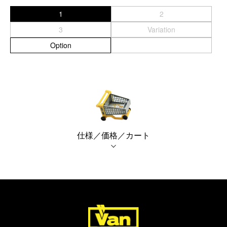
1
2
3
Variation
Option
仕様／価格／カート