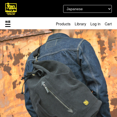
検索
Products
Library
Log in
Cart
渋谷店
新着／最近発売の新商品
徳島店
レディースショップ
Pick up
即納ショップ
訳あり＆アウトレットShop
マスク関連商品
ブランドストーリー
カスタマイズ
スタッフブログ
新商品（BackNumber）
時計ホルダー
閉じる
VN301
カスタムバッグ
デジアナ格納庫
FreeFree トート
ちょっとミリタリー