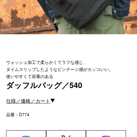
カスタムパーツ
コピーノート
ふわふわケース
ポータブルオーディオケース
イヤフォンケース など／汎用
Astell&Kern
ウォッシュ加工で柔らかくてラフな感じ、
SONY
タイムスリップしたようなビンテージ感がカッコいい。
Cayin
使いやすくて容量のある
Other
ダッフルバッグ／540
Bag
仕様／価格／カート
ビジネスバッグ
品番：D774
リュック／バックパック
ショルダーバッグ
斜めがけショルダーバッグ