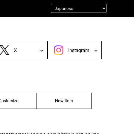
＜Other＞
財布／カード、コインケース
財布以外の革製品
X
Instagram
ステーショナリー
便利なアタッチメント／パーツ
グ
ショルダーベルト／パット
ストラップ／ネックストラップ
カメラ用ストラップ
キーケース／キーホルダー
スマートキーケース
Customize
New Item
車／自転車／バイク
マスク関連商品