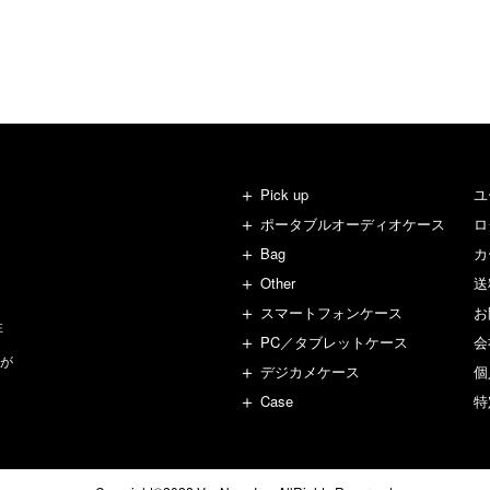
Pick up
ユ
ポータブルオーディオケース
ロ
Bag
カ
Other
送
スマートフォンケース
お
性
PC／タブレットケース
会
が
デジカメケース
個
Case
特