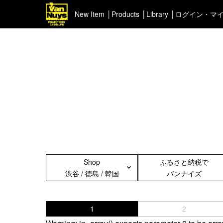
New Item
Products
Library
ログイン・マ
＜Pick up＞
＜ポー
ハイエンドシリーズ
イヤフ
ライトネスシリーズ
カスタマイズ
新商品（BackNumber）
時計ホルダー
VN301
カスタムバッグ
デジアナ格納庫
Shop
ふるさと納税で
FreeFree トート
渋谷 / 徳島 / 韓国
バンナイズ
ちょっとミリタリー
カスタムパーツ
コピーノート
1
2
ふわふわケース