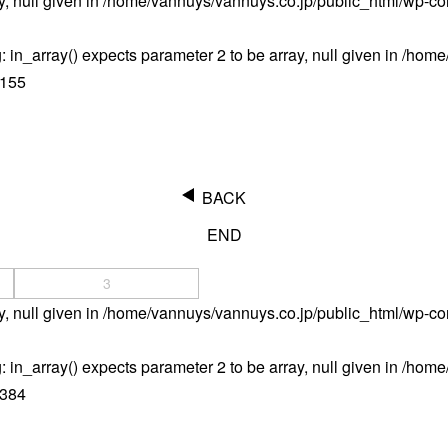
y, null given in
/home/vannuys/vannuys.co.jp/public_html/wp-co
g
: in_array() expects parameter 2 to be array, null given in
/home/
C／タブレットケース＞
＜デジカメケース＞
155
iPad
SONY
MacBook
Canon
Nikon
OLYMPUS
BACK
Panasonic
END
RICOH
Other
3
y, null given in
/home/vannuys/vannuys.co.jp/public_html/wp-co
g
: in_array() expects parameter 2 to be array, null given in
/home/
384