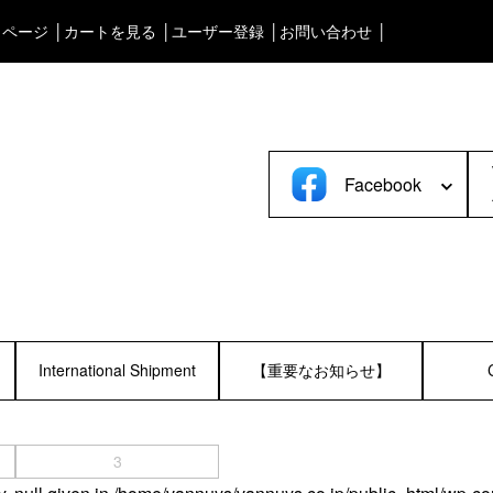
イページ
カートを見る
ユーザー登録
お問い合わせ
タブルオーディオケース＞
渋谷店
＜Bag＞
徳島店
ォンケース など／汎用
ビジネスバッグ
レディースショップ
Astell&Kern
リュック／バックパック
即納ショップ
Facebook
SONY
ショルダーバッグ
訳あり＆アウトレットShop
Cayin
斜めがけショルダーバッグ
ブランドストーリー
Other
サブバッグ／ウエストバッ
スタッフブログ
バッグインバッグ
トートバッグ
ボストンバッグ
カメラバッグ
International Shipment
【重要なお知らせ】
3