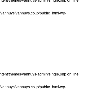
ntent/themes/vannuys-admin/single.php
on line
vannuys/vannuys.co.jp/public_html/wp-
＜Case＞
予備バッテリー／電源ケース
ボトルホルダー／傘ケース
電子タバコ／タバコケース
ポーチ
その他ケース
ntent/themes/vannuys-admin/single.php
on line
vannuys/vannuys.co.jp/public_html/wp-