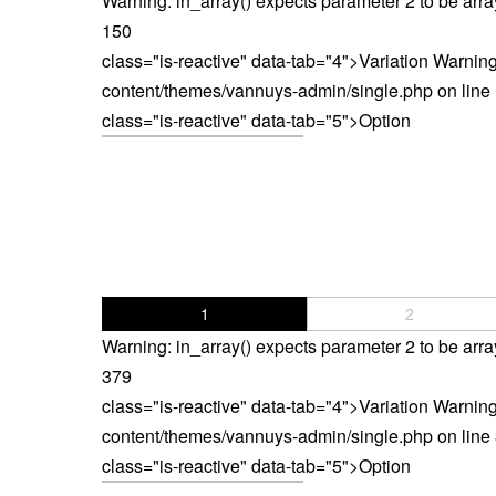
Warning
: in_array() expects parameter 2 to be arra
150
class="is-reactive" data-tab="4">Variation
Warnin
＜スマートフォンケース＞
＜P
content/themes/vannuys-admin/single.php
on line
iPhone17 Pro Max／iPhone17 Pro
class="is-reactive" data-tab="5">Option
／iPhone17
iPhone16 Pro Max／iPhone15 Pro
Max／iPhone14 Pro Max
iPhone16 Pro／iPhone15 Pro／
iPhone14 Pro／iPhone16／
iPhone15
1
2
Galaxy
Warning
: in_array() expects parameter 2 to be arra
XPERIA
379
Other
class="is-reactive" data-tab="4">Variation
Warnin
content/themes/vannuys-admin/single.php
on line
class="is-reactive" data-tab="5">Option