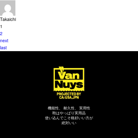
スマートフォンケース
Takaichi
iPhone17 Pro Max／iPhone17 Pro／iPhone17
1
iPhone16 Pro Max／iPhone15 Pro Max／iPhone14 Pro Max
2
iPhone16 Pro／iPhone15 Pro／iPhone14 Pro／iPhone16／
next
iPhone15
last
Galaxy
XPERIA
Other
PC／タブレットケース
iPad
MacBook
機能性、 耐久性、 実用性
鞄はやっぱり実用品
使い込んでこそ格好いい方が
デジカメケース
絶対いい
SONY