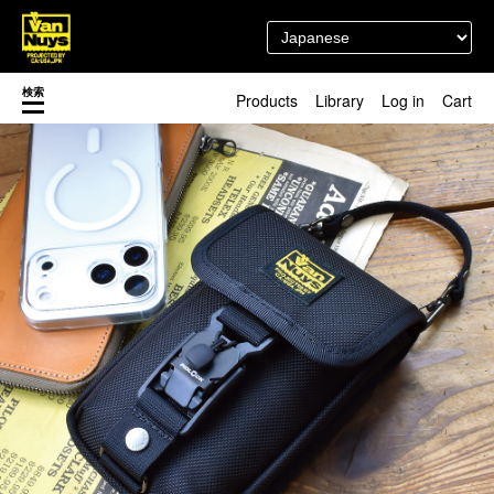
検索
Products
Library
Log in
Cart
渋谷店
新着／最近発売の新商品
徳島店
レディースショップ
Pick up
即納ショップ
訳あり＆アウトレットShop
マスク関連商品
ブランドストーリー
カスタマイズ
スタッフブログ
新商品（BackNumber）
時計ホルダー
閉じる
VN301
カスタムバッグ
デジアナ格納庫
FreeFree トート
ちょっとミリタリー