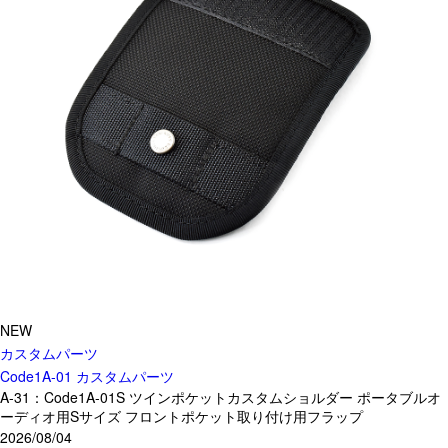
サブバッグ／ウエストバッグ
バッグインバッグ
トートバッグ
ボストンバッグ
カメラバッグ
Other
財布／カード、コインケース
財布以外の革製品
ステーショナリー
便利なアタッチメント／パーツ
ショルダーベルト／パット
ストラップ／ネックストラップ
NEW
カメラ用ストラップ
カスタムパーツ
キーケース／キーホルダー
Code1A-01 カスタムパーツ
A-31：Code1A-01S ツインポケットカスタムショルダー ポータブルオ
スマートキーケース
ーディオ用Sサイズ フロントポケット取り付け用フラップ
車／自転車／バイク
2026/08/04