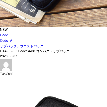
カスタムパーツ
コピーノート
ふわふわケース
ポータブルオーディオケース
NEW
Code
イヤフォンケース など／汎用
Code1A
Astell&Kern
サブバッグ／ウエストバッグ
SONY
C1A-06-3：Code1A-06 コンパクトサブバッグ
Cayin
2026/08/07
Other
Takaichi
Bag
ビジネスバッグ
リュック／バックパック
ショルダーバッグ
斜めがけショルダーバッグ