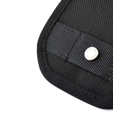
＜スマートフォンケース＞
＜P
iPhone17 Pro Max／iPhone17 Pro
／iPhone17
iPhone16 Pro Max／iPhone15 Pro
Max／iPhone14 Pro Max
iPhone16 Pro／iPhone15 Pro／
iPhone14 Pro／iPhone16／
iPhone15
Galaxy
XPERIA
Other