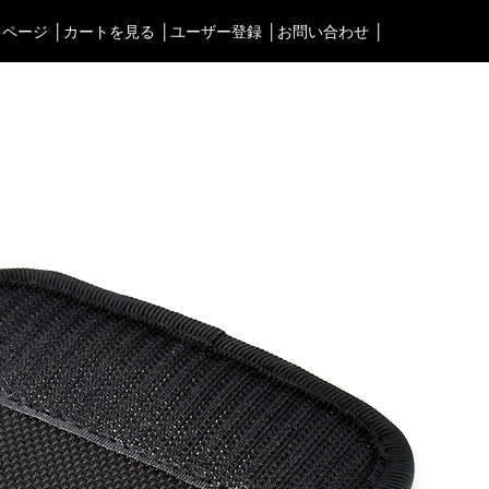
イページ
カートを見る
ユーザー登録
お問い合わせ
タブルオーディオケース＞
渋谷店
＜Bag＞
徳島店
ォンケース など／汎用
ビジネスバッグ
レディースショップ
Astell&Kern
リュック／バックパック
即納ショップ
SONY
ショルダーバッグ
訳あり＆アウトレットShop
Cayin
斜めがけショルダーバッグ
ブランドストーリー
Other
サブバッグ／ウエストバッ
スタッフブログ
バッグインバッグ
トートバッグ
ボストンバッグ
カメラバッグ