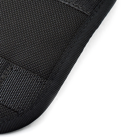
C／タブレットケース＞
＜デジカメケース＞
iPad
SONY
MacBook
Canon
Nikon
OLYMPUS
Panasonic
RICOH
Other