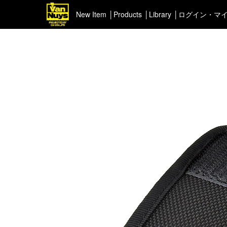
New Item
Products
Library
ログイン・マ
＜Pick up＞
＜ポー
ハイエンドシリーズ
イヤフ
ライトネスシリーズ
カスタマイズ
新商品（BackNumber）
時計ホルダー
VN301
カスタムバッグ
デジアナ格納庫
FreeFree トート
ちょっとミリタリー
カスタムパーツ
コピーノート
ふわふわケース