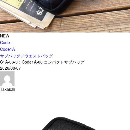
カスタムパーツ
コピーノート
ふわふわケース
ポータブルオーディオケース
NEW
Code
イヤフォンケース など／汎用
Code1A
Astell&Kern
サブバッグ／ウエストバッグ
SONY
C1A-06-3：Code1A-06 コンパクトサブバッグ
Cayin
2026/08/07
Other
Takaichi
Bag
ビジネスバッグ
リュック／バックパック
ショルダーバッグ
斜めがけショルダーバッグ