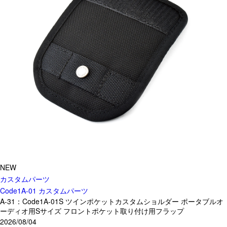
サブバッグ／ウエストバッグ
バッグインバッグ
トートバッグ
ボストンバッグ
カメラバッグ
Other
財布／カード、コインケース
財布以外の革製品
ステーショナリー
便利なアタッチメント／パーツ
ショルダーベルト／パット
ストラップ／ネックストラップ
NEW
カメラ用ストラップ
カスタムパーツ
キーケース／キーホルダー
Code1A-01 カスタムパーツ
A-31：Code1A-01S ツインポケットカスタムショルダー ポータブルオ
スマートキーケース
ーディオ用Sサイズ フロントポケット取り付け用フラップ
車／自転車／バイク
2026/08/04