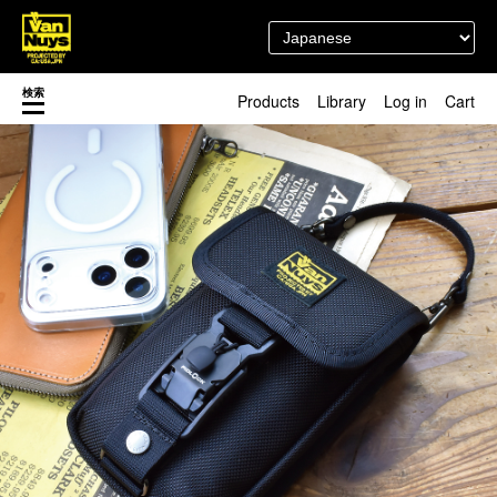
検索
Products
Library
Log in
Cart
渋谷店
新着／最近発売の新商品
徳島店
レディースショップ
Pick up
即納ショップ
訳あり＆アウトレットShop
マスク関連商品
ブランドストーリー
カスタマイズ
スタッフブログ
新商品（BackNumber）
時計ホルダー
閉じる
VN301
カスタムバッグ
デジアナ格納庫
FreeFree トート
ちょっとミリタリー