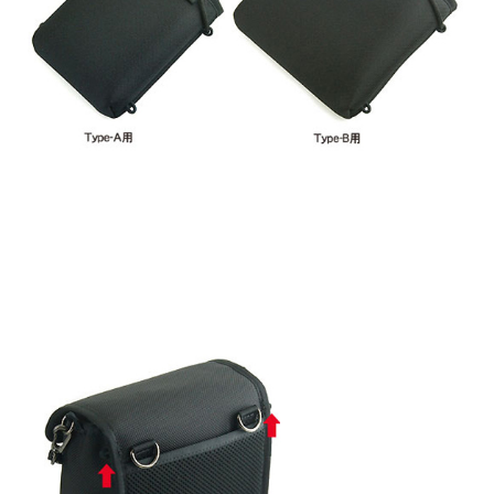
スマートフォンケース
iPhone17 Pro Max／iPhone17 Pro／iPhone17
iPhone16 Pro Max／iPhone15 Pro Max／iPhone14 Pro Max
iPhone16 Pro／iPhone15 Pro／iPhone14 Pro／iPhone16／
iPhone15
Galaxy
XPERIA
Other
PC／タブレットケース
iPad
MacBook
デジカメケース
SONY