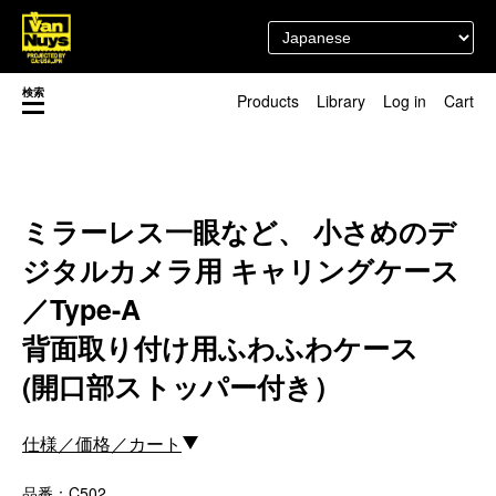
検索
Products
Library
Log in
Cart
渋谷店
新着／最近発売の新商品
徳島店
レディースショップ
Pick up
即納ショップ
ミラーレス一眼など、 小さめのデ
訳あり＆アウトレットShop
ジタルカメラ用 キャリングケース
マスク関連商品
ブランドストーリー
カスタマイズ
／Type-A
スタッフブログ
新商品（BackNumber）
背面取り付け用ふわふわケース
時計ホルダー
閉じる
VN301
(開口部ストッパー付き）
カスタムバッグ
デジアナ格納庫
仕様／価格／カート
FreeFree トート
ちょっとミリタリー
品番：C502