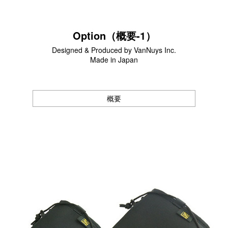
サブバッグ／ウエストバッグ
バッグインバッグ
トートバッグ
Option（概要-1）
ボストンバッグ
Designed & Produced by VanNuys Inc.
カメラバッグ
Made in Japan
Other
概要
財布／カード、コインケース
財布以外の革製品
ステーショナリー
便利なアタッチメント／パーツ
ショルダーベルト／パット
ストラップ／ネックストラップ
カメラ用ストラップ
キーケース／キーホルダー
スマートキーケース
車／自転車／バイク