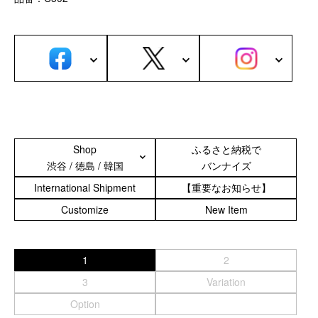
カスタムパーツ
コピーノート
ふわふわケース
ポータブルオーディオケース
イヤフォンケース など／汎用
Astell&Kern
SONY
Shop
ふるさと納税で
渋谷 / 徳島 / 韓国
バンナイズ
Cayin
Other
International Shipment
【重要なお知らせ】
Customize
New Item
Bag
ビジネスバッグ
1
2
リュック／バックパック
3
Variation
ショルダーバッグ
斜めがけショルダーバッグ
Option