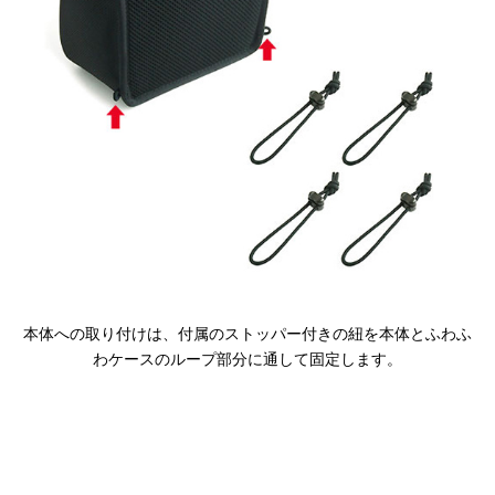
Canon
Nikon
OLYMPUS
Panasonic
RICOH
Other
Case
予備バッテリー／電源ケース
ボトルホルダー／傘ケース
電子タバコ／タバコケース
本体への取り付けは、付属のストッパー付きの紐を本体とふわふ
ポーチ
わケースのループ部分に通して固定します。
その他ケース
生産終了商品一覧
＜オーダーメイド生産可能＞