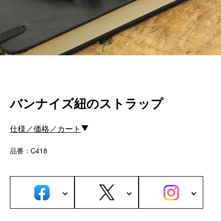
カスタムパーツ
コピーノート
ふわふわケース
ポータブルオーディオケース
イヤフォンケース など／汎用
Astell&Kern
バンナイズ紐のストラップ
SONY
Cayin
Other
仕様／価格／カート
品番：C418
Bag
ビジネスバッグ
リュック／バックパック
ショルダーバッグ
斜めがけショルダーバッグ