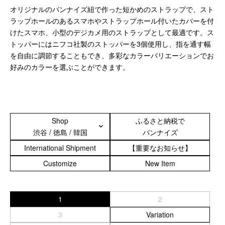
サブバッグ／ウエストバッグ
オリジナルのバンナイズ紐で作った短かめのストラップで、スト
バッグインバッグ
ラップホールのあるスマホやストラップホール付いたカバーを付
トートバッグ
けたスマホ、小型のデジカメ用のストラップとして最適です。ス
ボストンバッグ
トッパーにはニフコ社製のストッパーを3個使用し、指を通す幅
カメラバッグ
を自由に調節することもでき、多彩なカラーバリエーションでお
好みのカラーを選ぶことができます。
Other
財布／カード、コインケース
財布以外の革製品
Shop
ふるさと納税で
ステーショナリー
渋谷 / 徳島 / 韓国
バンナイズ
便利なアタッチメント／パーツ
International Shipment
【重要なお知らせ】
ショルダーベルト／パット
ストラップ／ネックストラップ
Customize
New Item
カメラ用ストラップ
キーケース／キーホルダー
1
2
スマートキーケース
車／自転車／バイク
3
Variation