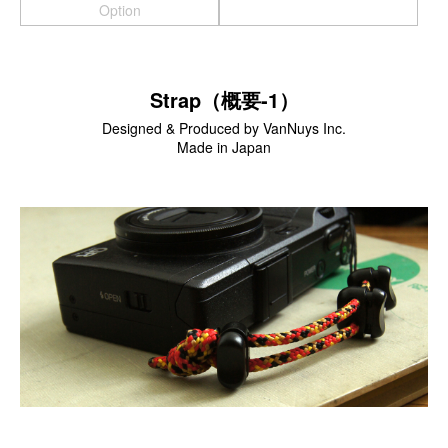
Option
スマートフォンケース
iPhone17 Pro Max／iPhone17 Pro／iPhone17
iPhone16 Pro Max／iPhone15 Pro Max／iPhone14 Pro Max
Strap（概要-1）
iPhone16 Pro／iPhone15 Pro／iPhone14 Pro／iPhone16／
Designed & Produced by VanNuys Inc.
iPhone15
Made in Japan
Galaxy
XPERIA
Other
PC／タブレットケース
iPad
MacBook
デジカメケース
SONY