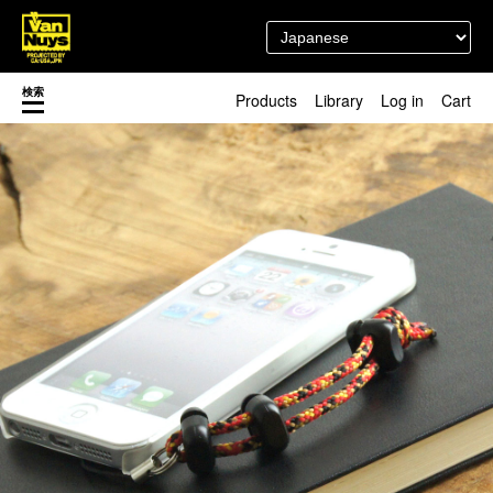
検索
Products
Library
Log in
Cart
渋谷店
新着／最近発売の新商品
徳島店
レディースショップ
Pick up
即納ショップ
訳あり＆アウトレットShop
マスク関連商品
ブランドストーリー
カスタマイズ
スタッフブログ
新商品（BackNumber）
時計ホルダー
閉じる
VN301
カスタムバッグ
デジアナ格納庫
FreeFree トート
ちょっとミリタリー