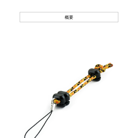
Canon
Nikon
概要
OLYMPUS
Panasonic
RICOH
Other
Case
予備バッテリー／電源ケース
ボトルホルダー／傘ケース
電子タバコ／タバコケース
ポーチ
その他ケース
生産終了商品一覧
＜オーダーメイド生産可能＞