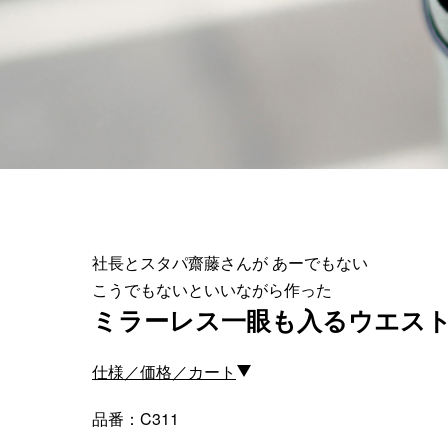
＜スマートフォンケース＞
＜P
iPhone17 Pro Max／iPhone17 Pro
／iPhone17
iPhone16 Pro Max／iPhone15 Pro
Max／iPhone14 Pro Max
iPhone16 Pro／iPhone15 Pro／
iPhone14 Pro／iPhone16／
社長とスタパ齋藤さんが あーでもない
iPhone15
こうでもないといいながら作った
Galaxy
ミラーレス一眼も入るウエス
XPERIA
Other
仕様／価格／カート
品番：C311