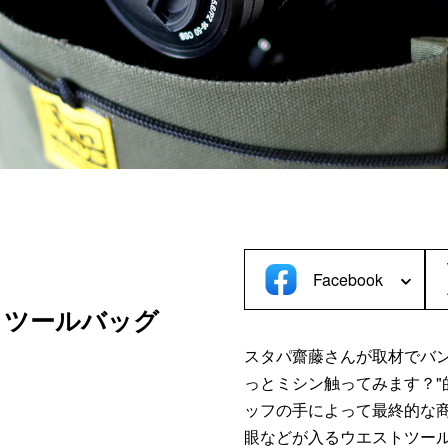
C／タブレットケース＞
＜デジカメケース＞
iPad
SONY
MacBook
Canon
Nikon
OLYMPUS
Panasonic
RICOH
Other
Facebook
トツールバッグ
スタパ齋藤さんが取材でバ
っとミシン触ってみます？
ッフの手によって最終的な
眼などが入るウエストツー