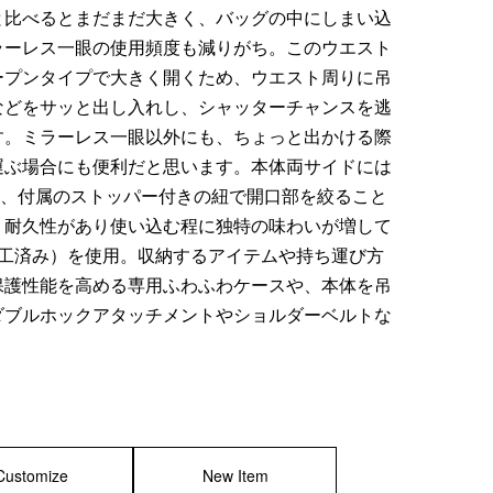
と比べるとまだまだ大きく、バッグの中にしまい込
ラーレス一眼の使用頻度も減りがち。このウエスト
ープンタイプで大きく開くため、ウエスト周りに吊
などをサッと出し入れし、シャッターチャンスを逃
す。ミラーレス一眼以外にも、ちょっと出かける際
運ぶ場合にも便利だと思います。本体両サイドには
り、付属のストッパー付きの紐で開口部を絞ること
、耐久性があり使い込む程に独特の味わいが増して
加工済み）を使用。収納するアイテムや持ち運び方
保護性能を高める専用ふわふわケースや、本体を吊
ダブルホックアタッチメントやショルダーベルトな
Customize
New Item