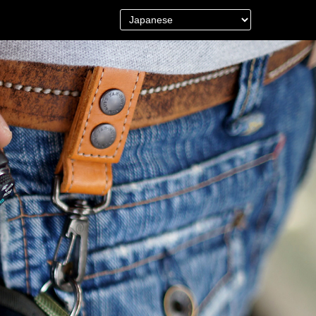
＜Other＞
財布／カード、コインケース
財布以外の革製品
ステーショナリー
便利なアタッチメント／パーツ
グ
ショルダーベルト／パット
ストラップ／ネックストラップ
カメラ用ストラップ
キーケース／キーホルダー
スマートキーケース
車／自転車／バイク
マスク関連商品