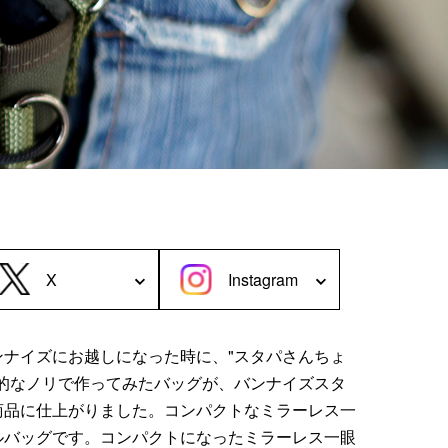
＜Case＞
予備バッテリー／電源ケース
ボトルホルダー／傘ケース
電子タバコ／タバコケース
ポーチ
その他ケース
X
Instagram
ンナイズにお越しになった時に、"スタパさんちょ
"的なノリで作ってみたバッグが、バンナイズスタ
商品に仕上がりました。コンパクトなミラーレス一
ルバッグです。コンパクトになったミラーレス一眼