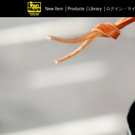
New Item
Products
Library
ログイン・マ
＜Pick up＞
＜ポー
ハイエンドシリーズ
イヤフ
ライトネスシリーズ
カスタマイズ
新商品（BackNumber）
時計ホルダー
VN301
カスタムバッグ
デジアナ格納庫
FreeFree トート
ちょっとミリタリー
カスタムパーツ
コピーノート
ふわふわケース