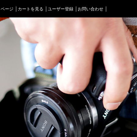
イページ
カートを見る
ユーザー登録
お問い合わせ
タブルオーディオケース＞
渋谷店
＜Bag＞
徳島店
ォンケース など／汎用
ビジネスバッグ
レディースショップ
Astell&Kern
リュック／バックパック
即納ショップ
SONY
ショルダーバッグ
訳あり＆アウトレットShop
Cayin
斜めがけショルダーバッグ
ブランドストーリー
Other
サブバッグ／ウエストバッ
スタッフブログ
バッグインバッグ
トートバッグ
ボストンバッグ
カメラバッグ