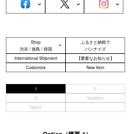
カスタムパーツ
コピーノート
ふわふわケース
ポータブルオーディオケース
Shop
ふるさと納税で
イヤフォンケース など／汎用
渋谷 / 徳島 / 韓国
バンナイズ
Astell&Kern
International Shipment
【重要なお知らせ】
SONY
Customize
New Item
Cayin
Other
1
2
Bag
3
Variation
ビジネスバッグ
Option
リュック／バックパック
ショルダーバッグ
斜めがけショルダーバッグ
Option（概要-1）