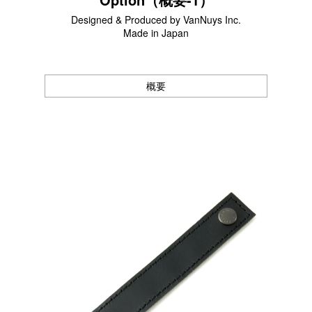
サブバッグ／ウエストバッグ
Designed & Produced by VanNuys Inc.
バッグインバッグ
Made in Japan
トートバッグ
ボストンバッグ
カメラバッグ
概要
Other
財布／カード、コインケース
財布以外の革製品
ステーショナリー
便利なアタッチメント／パーツ
ショルダーベルト／パット
ストラップ／ネックストラップ
カメラ用ストラップ
キーケース／キーホルダー
スマートキーケース
車／自転車／バイク