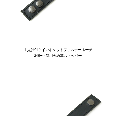
スマートフォンケース
iPhone17 Pro Max／iPhone17 Pro／iPhone17
iPhone16 Pro Max／iPhone15 Pro Max／iPhone14 Pro Max
iPhone16 Pro／iPhone15 Pro／iPhone14 Pro／iPhone16／
iPhone15
Galaxy
手提げ付ツインポケットファスナーポーチ
XPERIA
3個〜4個用ぬめ革ストッパー
Other
PC／タブレットケース
iPad
MacBook
デジカメケース
SONY