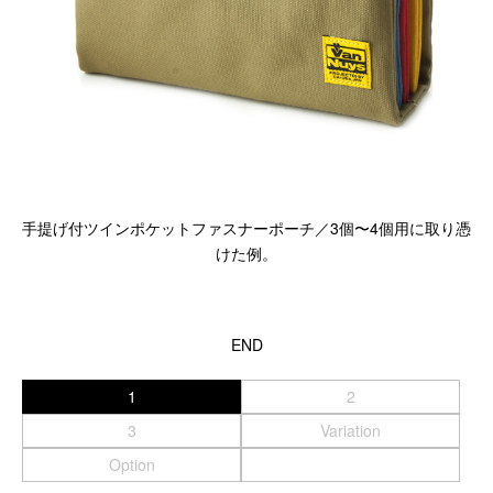
手提げ付ツインポケットファスナーポーチ／3個〜4個用に取り憑
けた例。
END
1
2
3
Variation
Option