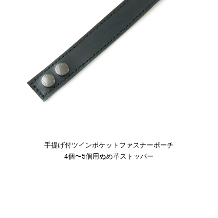
Canon
Nikon
OLYMPUS
Panasonic
RICOH
Other
Case
予備バッテリー／電源ケース
ボトルホルダー／傘ケース
電子タバコ／タバコケース
手提げ付ツインポケットファスナーポーチ
ポーチ
4個〜5個用ぬめ革ストッパー
その他ケース
生産終了商品一覧
＜オーダーメイド生産可能＞