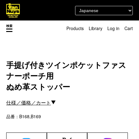
検索
Products
Library
Log in
Cart
渋谷店
新着／最近発売の新商品
徳島店
レディースショップ
Pick up
即納ショップ
手提げ付きツインポケットファス
訳あり＆アウトレットShop
ナーポーチ用
マスク関連商品
ブランドストーリー
カスタマイズ
ぬめ革ストッパー
スタッフブログ
新商品（BackNumber）
時計ホルダー
仕様／価格／カート
閉じる
VN301
カスタムバッグ
品番：B168,B169
デジアナ格納庫
FreeFree トート
ちょっとミリタリー