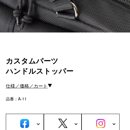
カスタムパーツ
コピーノート
ふわふわケース
ポータブルオーディオケース
イヤフォンケース など／汎用
Astell&Kern
カスタムパーツ
SONY
Cayin
ハンドルストッパー
Other
仕様／価格／カート
Bag
品番：A-11
ビジネスバッグ
リュック／バックパック
ショルダーバッグ
斜めがけショルダーバッグ