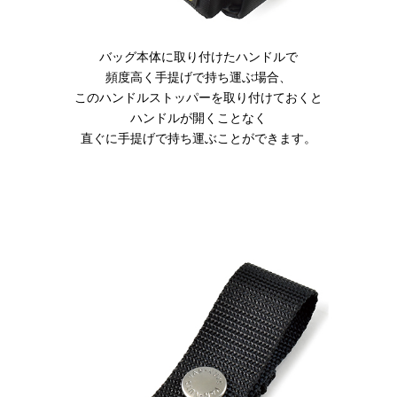
Canon
Nikon
OLYMPUS
バッグ本体に取り付けたハンドルで
Panasonic
頻度高く手提げで持ち運ぶ場合、
このハンドルストッパーを取り付けておくと
RICOH
ハンドルが開くことなく
Other
直ぐに手提げで持ち運ぶことができます。
Case
予備バッテリー／電源ケース
ボトルホルダー／傘ケース
電子タバコ／タバコケース
ポーチ
その他ケース
生産終了商品一覧
＜オーダーメイド生産可能＞