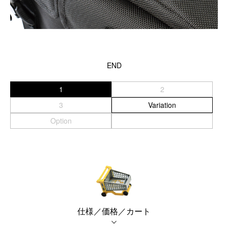
END
1
2
3
Variation
Option
仕様／価格／カート