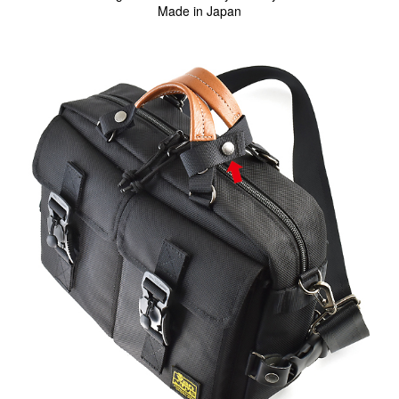
Made in Japan
スマートフォンケース
iPhone17 Pro Max／iPhone17 Pro／iPhone17
iPhone16 Pro Max／iPhone15 Pro Max／iPhone14 Pro Max
iPhone16 Pro／iPhone15 Pro／iPhone14 Pro／iPhone16／
iPhone15
Galaxy
XPERIA
Other
PC／タブレットケース
iPad
MacBook
デジカメケース
SONY