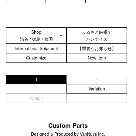
サブバッグ／ウエストバッグ
バッグインバッグ
トートバッグ
ボストンバッグ
カメラバッグ
Shop
ふるさと納税で
渋谷 / 徳島 / 韓国
バンナイズ
Other
International Shipment
【重要なお知らせ】
Customize
New Item
財布／カード、コインケース
財布以外の革製品
ステーショナリー
1
2
便利なアタッチメント／パーツ
3
Variation
ショルダーベルト／パット
Option
ストラップ／ネックストラップ
カメラ用ストラップ
キーケース／キーホルダー
スマートキーケース
Custom Parts
車／自転車／バイク
Designed & Produced by VanNuys Inc.