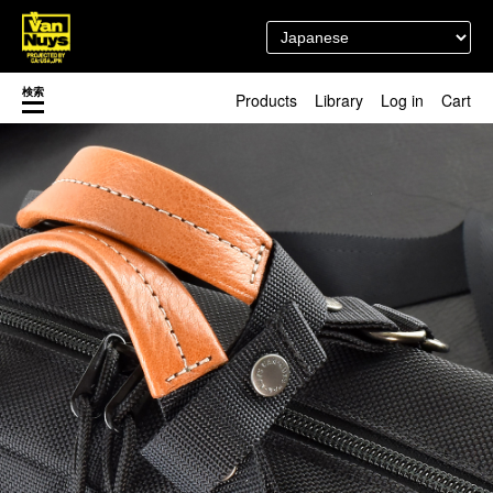
検索
Products
Library
Log in
Cart
渋谷店
新着／最近発売の新商品
徳島店
レディースショップ
Pick up
即納ショップ
訳あり＆アウトレットShop
マスク関連商品
ブランドストーリー
カスタマイズ
スタッフブログ
新商品（BackNumber）
時計ホルダー
閉じる
VN301
カスタムバッグ
デジアナ格納庫
FreeFree トート
ちょっとミリタリー