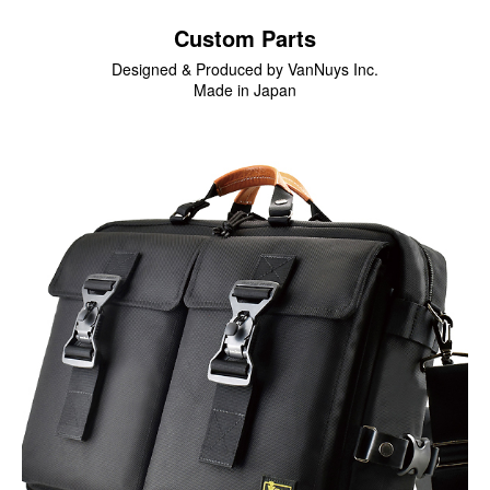
スマートフォンケース
Custom Parts
Designed & Produced by VanNuys Inc.
iPhone17 Pro Max／iPhone17 Pro／iPhone17
Made in Japan
iPhone16 Pro Max／iPhone15 Pro Max／iPhone14 Pro Max
iPhone16 Pro／iPhone15 Pro／iPhone14 Pro／iPhone16／
iPhone15
Galaxy
XPERIA
Other
PC／タブレットケース
iPad
MacBook
デジカメケース
SONY