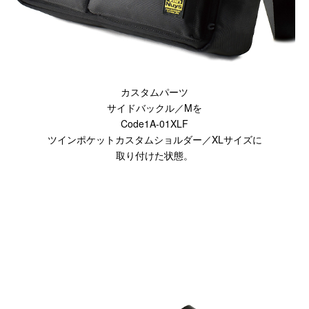
Canon
Nikon
OLYMPUS
Panasonic
RICOH
カスタムパーツ
Other
サイドバックル／Mを
Code1A-01XLF
Case
ツインポケットカスタムショルダー／XLサイズに
取り付けた状態。
予備バッテリー／電源ケース
ボトルホルダー／傘ケース
電子タバコ／タバコケース
ポーチ
その他ケース
生産終了商品一覧
＜オーダーメイド生産可能＞