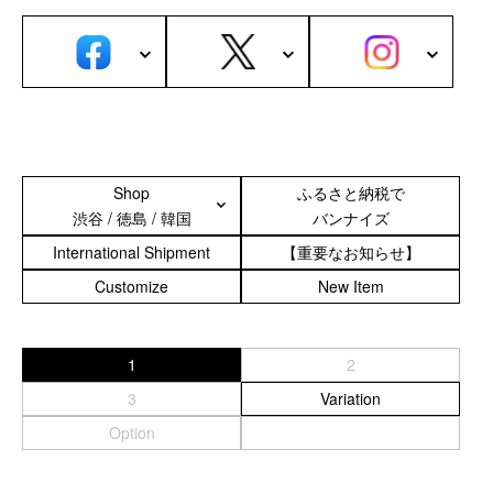
サブバッグ／ウエストバッグ
バッグインバッグ
トートバッグ
ボストンバッグ
カメラバッグ
Other
Shop
ふるさと納税で
渋谷 / 徳島 / 韓国
バンナイズ
財布／カード、コインケース
財布以外の革製品
International Shipment
【重要なお知らせ】
ステーショナリー
Customize
New Item
便利なアタッチメント／パーツ
ショルダーベルト／パット
ストラップ／ネックストラップ
1
2
カメラ用ストラップ
3
Variation
キーケース／キーホルダー
Option
スマートキーケース
車／自転車／バイク