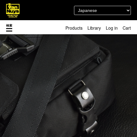
検索
Products
Library
Log in
Cart
渋谷店
新着／最近発売の新商品
徳島店
レディースショップ
Pick up
即納ショップ
訳あり＆アウトレットShop
マスク関連商品
ブランドストーリー
カスタマイズ
スタッフブログ
新商品（BackNumber）
時計ホルダー
閉じる
VN301
カスタムバッグ
デジアナ格納庫
FreeFree トート
ちょっとミリタリー