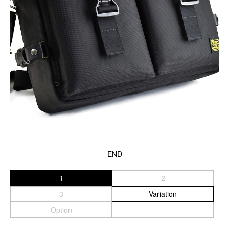
END
1
2
3
Variation
Option