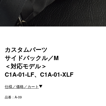
カスタムパーツ
コピーノート
ふわふわケース
ポータブルオーディオケース
イヤフォンケース など／汎用
Astell&Kern
カスタムパーツ
SONY
Cayin
サイドバックル／M
Other
＜対応モデル＞
C1A-01-LF、C1A-01-XLF
Bag
ビジネスバッグ
仕様／価格／カート
リュック／バックパック
ショルダーバッグ
品番：A-09
斜めがけショルダーバッグ